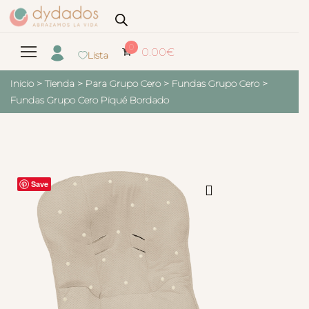
0
0.00
€
Lista
Inicio
>
Tienda
>
Para Grupo Cero
>
Fundas Grupo Cero
>
Fundas Grupo Cero Piqué Bordado
Save