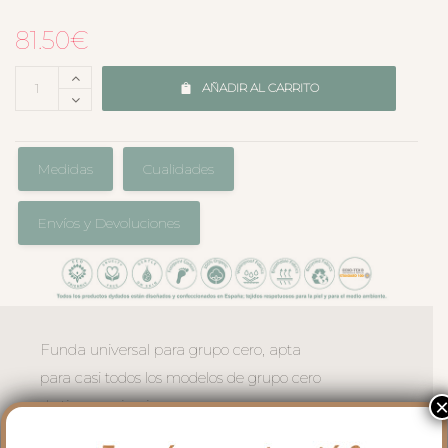
81.50
€
AÑADIR AL CARRITO
Medidas
Cualidades
Envíos y Devoluciones
Funda universal para grupo cero, apta
para casi todos los modelos de grupo cero
de tipo maxicosi.
El tejido para la funda en piqué bordado;