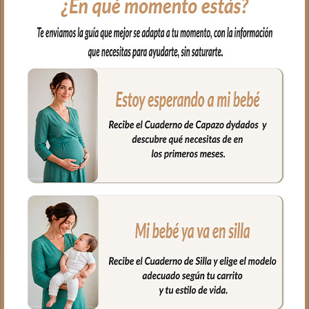
un piqué de algodón. Con un relleno de
micro fibra hueca para mayor confort del
bebé y muy buena transpirabilidad. Por
el revés un tejido rejilla 3D para una
mejor ventilación.
Ojales en respaldo y culete para la salida
de arneses. Traseras ajustadas con goma
en la parte superior y en la inferior para
que quede bien sujeta.
Puedes lavar a mano o en lavadora,
siempre agua fría, jabones no abrasivos y
secado al natural.