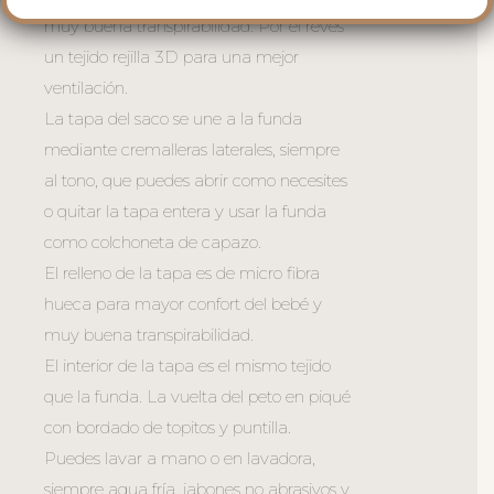
muy buena transpirabilidad. Por el revés
un tejido rejilla 3D para una mejor
ventilación.
La tapa del saco se une a la funda
mediante cremalleras laterales, siempre
al tono, que puedes abrir como necesites
o quitar la tapa entera y usar la funda
como colchoneta de capazo.
El relleno de la tapa es de micro fibra
hueca para mayor confort del bebé y
muy buena transpirabilidad.
El interior de la tapa es el mismo tejido
que la funda. La vuelta del peto en piqué
con bordado de topitos y puntilla.
Puedes lavar a mano o en lavadora,
siempre agua fría, jabones no abrasivos y