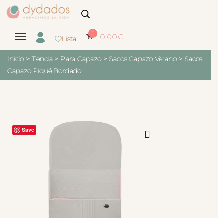
0
0.00
€
Lista
Inicio
>
Tienda
>
Para Capazo
>
Sacos Capazo Verano
>
Sacos
Capazo Piqué Bordado
Save