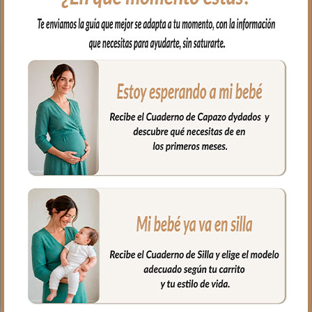
Saquito universal para capazo por sus
medidas y forma se adapta a la mayoría
de capazos.
Se compone de dos piezas, la funda que
va sobre el colchón del capazo; para el
tejido de la funda piqué de algodón, en
todo el borde lleva un volantito que
permite cubrir la cremallera para no
rozar al bebé en las piernitas.
Para la tapa del saco tejido piqué con
jaretas; un piqué de algodón.
El relleno de la funda es de micro fibra
hueca para mayor confort del bebé y