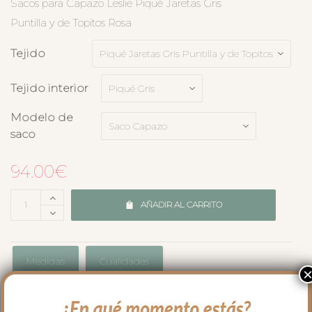
Sacos para Capazo Leslie Piqué Jaretas Gris
Puntilla y de Topitos Rosa
Tejido
Tejido interior
Modelo de
saco
94.00
€
AÑADIR AL CARRITO
Medidas
Cualidades
Envíos y Devoluciones