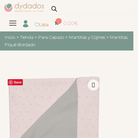
0
0.00
€
Lista
Inicio
>
Tienda
>
Para Capazo
>
Mantitas y Cojines
>
Mantitas
Piqué Bordado
Save