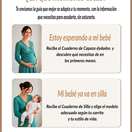
El complemento ideal para llevar a
nuestro bebe en brazos, para usar en el
capazo o en la cuna.
Por un lado, en tejido piqué bordado; un
piqué de algodón y por el otro puedes
elegir en piqué de algodón o en pelo corto
liso.
Puedes lavar a mano o en lavadora,
siempre agua fría, jabones no abrasivos y
secado al natural.
Medidas 98 X 70cm
PRODUCTOS