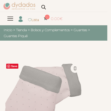
0
0.00
€
Lista
Inicio
>
Tienda
>
Bolsos y Complementos
>
Guantes
>
Guantes Piqué
Save