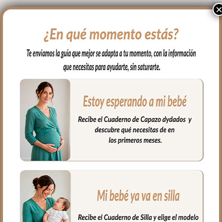
carrito.
Se adaptan a todo tipo de sillas mediante
dos cremalleras laterales. Se coloca de
forma muy fácil y cómoda; abres las
cremalleras, abrazas el manillar del
carrito y vuelves a cerrar las cremalleras.
Puedes usar también en sillas de bastón
usando el ojal central en la parte de atrás
del guante.
El tejido exterior en tejido piqué bordado;
un piqué de algodón.
El tejido del, interior puedes elegir en
piqué de algodón o en pelo corto liso.
Puedes lavar a mano o en lavadora,
siempre agua fría, jabones no abrasivos y
secado al natural.