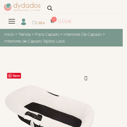
0
0.00
€
Lista
Inicio
>
Tienda
>
Para Capazo
>
Interiores De Capazo
>
Interiores de Capazo Tejidos Lisos
Save