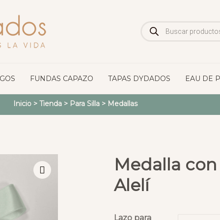
Búsqueda
de
productos
OGOS
FUNDAS CAPAZO
TAPAS DYDADOS
EAU DE 
Inicio
>
Tienda
>
Para Silla
>
Medallas
Medalla con
Alelí
Lazo para