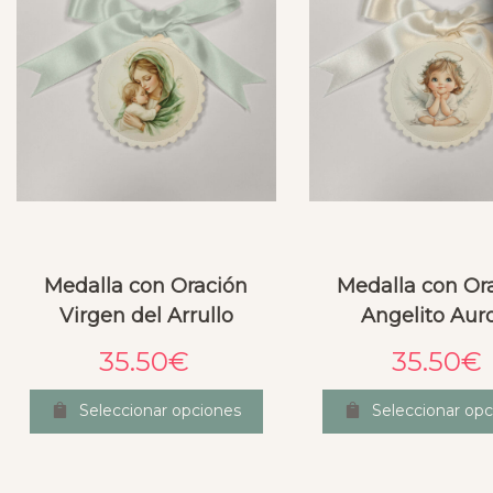
Medalla con Oración
Medalla con Or
Virgen del Arrullo
Angelito Aur
35.50
€
35.50
€
Seleccionar opciones
Seleccionar opc