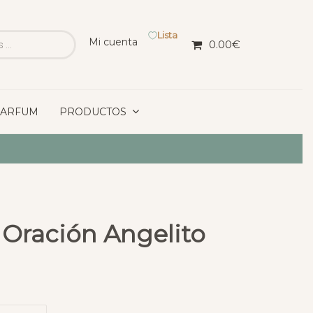
Lista
Mi cuenta
0.00
€
PARFUM
PRODUCTOS
 Oración Angelito