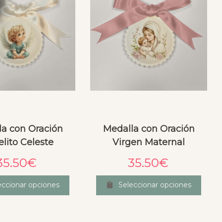
la con Oración
Medalla con Oración
lito Celeste
Virgen Maternal
35.50
€
35.50
€
eccionar opciones
Seleccionar opciones