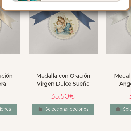
ación
Medalla con Oración
Medal
ora
Virgen Dulce Sueño
Ange
35.50
€
iones
Seleccionar opciones
Sel