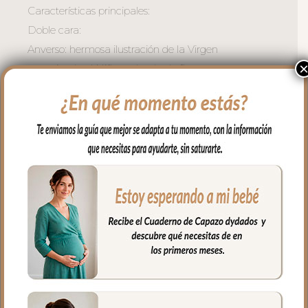
Características principales:
Doble cara:
Anverso: hermosa ilustración de la Virgen
sosteniendo al Niño, rodeada de flores en
tonos suaves.
Reverso: incluye la oración Dios te salve
María, impresa con claridad y rodeada
de un delicado motivo floral.
Lazo de raso al color que elijas, perfecto
para colgar en el capazo, cochecito, cuna
o en la habitación del bebé.
Estilo clásico y delicado, ideal como
detalle de bautizo, regalo especial o
elemento de protección y
acompañamiento espiritual.
Ligera y fácil de colocar, gracias a su