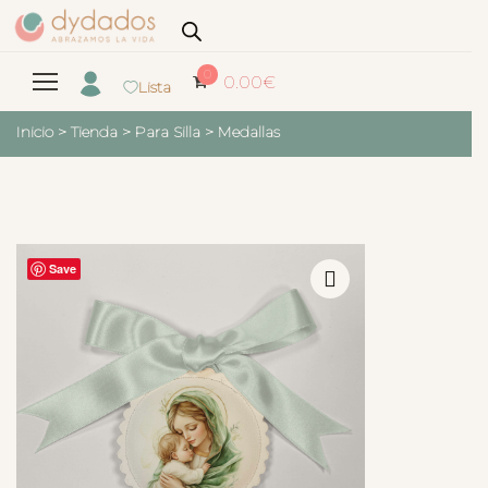
0
0.00
€
Lista
Inicio
>
Tienda
>
Para Silla
>
Medallas
Save