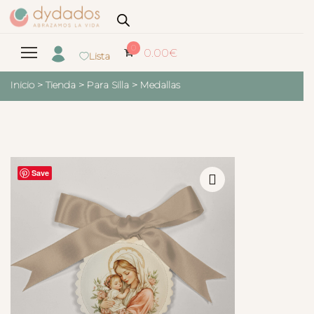
0
0.00
€
Lista
Inicio
>
Tienda
>
Para Silla
>
Medallas
Save