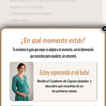
adornada con un lazo de raso que aporta
elegancia y suavidad.
Características principales:
Doble cara:
Anverso: hermosa ilustración de la Virgen
sosteniendo al Niño, rodeada de flores en
tonos suaves.
Reverso: incluye la oración Dios te salve
María, impresa con claridad y rodeada
de un delicado motivo floral.
Lazo de raso al color que elijas, perfecto
para colgar en el capazo, cochecito, cuna
o en la habitación del bebé.
Estilo clásico y delicado, ideal como
detalle de bautizo, regalo especial o
elemento de protección y