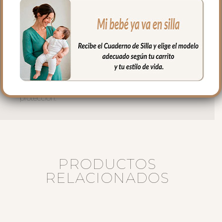
acompañamiento espiritual.
Ligera y fácil de colocar, gracias a su
pequeño broche metálico con cierre de
seguridad en la parte superior.
Esta medalla es un detalle tierno y
significativo para acompañar a tu bebé
en su día a día, transmitiendo cariño, fe y
protección.
PRODUCTOS
RELACIONADOS