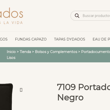
Búsqueda
de
productos
OGOS
FUNDAS CAPAZO
TAPAS DYDADOS
EAU DE 
Inicio
>
Tienda
>
Bolsos y Complementos
>
Portadocumento
Lisos
7109 Portad
Negro