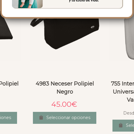
olipiel
4983 Neceser Polipiel
755 Inte
Negro
Univers
Va
45.00
€
Desd
iones
Seleccionar opciones
Sel