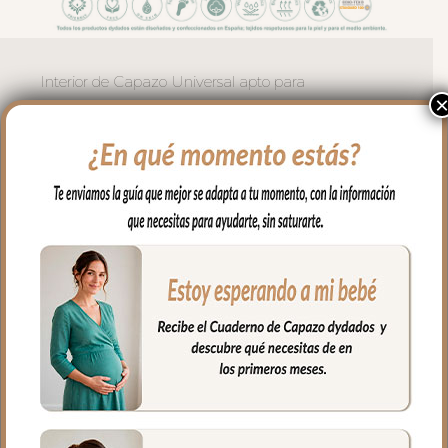
Interior de Capazo Universal apto para
todo tipo de capazos que no lleven la
capota unida al capazo mediante
cremallera.
Vuelve el borde del todo el capazo.
Este interior en tejido piqué liso; un piqué
de algodón, lleva relleno en todo el lateral,
vuelve el aro en todo el capazo. El
colchón siempre va encima. Necesitas
bajera o sabanita.
**No incluye bajera.
En la zona del asa de la capota se ajusta
con lazos.
Puedes lavar a mano o en lavadora,