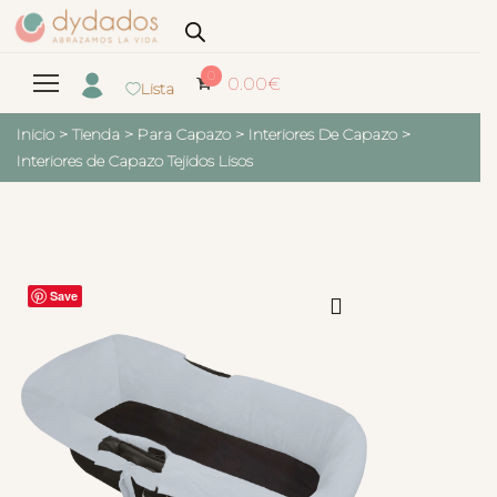
0
0.00
€
Lista
Inicio
>
Tienda
>
Para Capazo
>
Interiores De Capazo
>
Interiores de Capazo Tejidos Lisos
Save