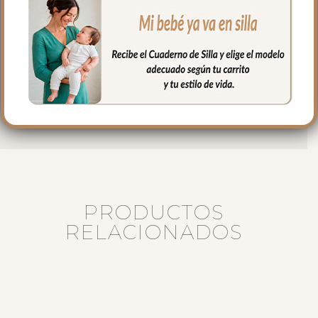
siempre agua fría, jabones no abrasivos y
secado al natural.
Medidas:
Largo: 76 cm
Alto 23 cm
Ancho 32 cm
PRODUCTOS
RELACIONADOS