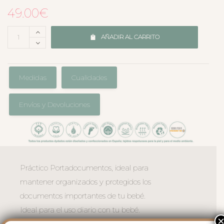
49.00
€
AÑADIR AL CARRITO
Medidas
Cualidades
Envíos y Devoluciones
Práctico Portadocumentos, ideal para
mantener organizados y protegidos los
documentos importantes de tu bebé.
Ideal para el uso diario con tu bebé.
El exterior en polipiel lisa impermeable,