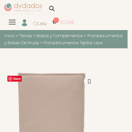
0
0.00
€
Lista
Inicio
>
Tienda
>
Bolsos y Complementos
>
Portadocumentos
y Bolsas De Muda
>
Portadocumentos Tejidos Lisos
Save