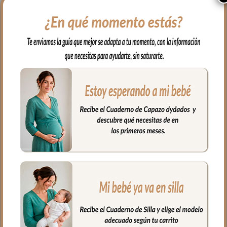
muy suave y agradable.
Para el interior tejido blanco
impermeable, muy fácil de limpiar por
dentro y por fuera con paño húmedo y
cuando necesites puedes lavar en
lavadora siempre agua fría jabones no
abrasivos y secado al natural.
Bolsillos interiores en los dos lados, y para
mayor comodidad y que no te falte de
nada lleva incluido una agenda y un
bolígrafo.
Cierre con cremallera al tono del
estampado.
Medidas Portadocumentos: 25x18cms