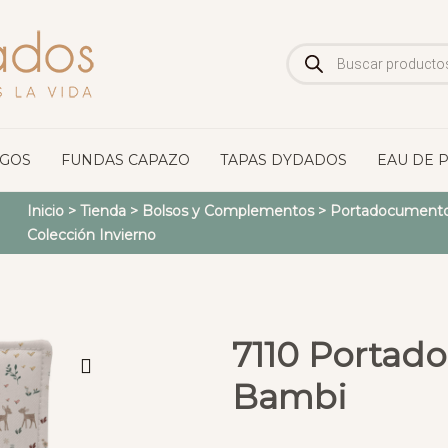
Búsqueda
de
productos
OGOS
FUNDAS CAPAZO
TAPAS DYDADOS
EAU DE 
Inicio
>
Tienda
>
Bolsos y Complementos
>
Portadocumento
Colección Invierno
7110 Portad
Bambi