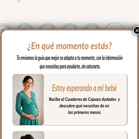
organizados y protegidos los documentos importantes de tu bebé. 
 muy suave y agradable.
 fácil de limpiar por dentro y por fuera con paño húmedo y cuando
es no abrasivos y secado al natural.
or comodidad y que no te falte de nada lleva incluido una agenda y u