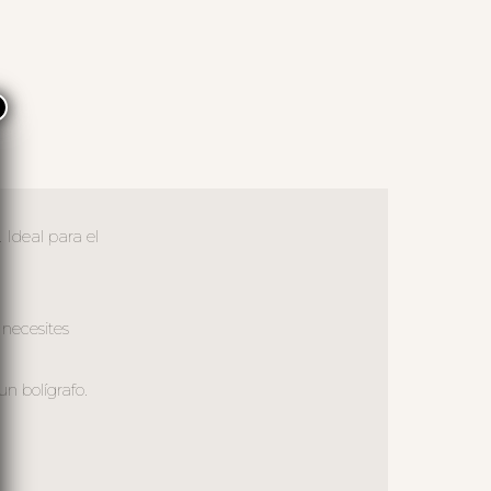
×
Ideal para el
 necesites
n bolígrafo.