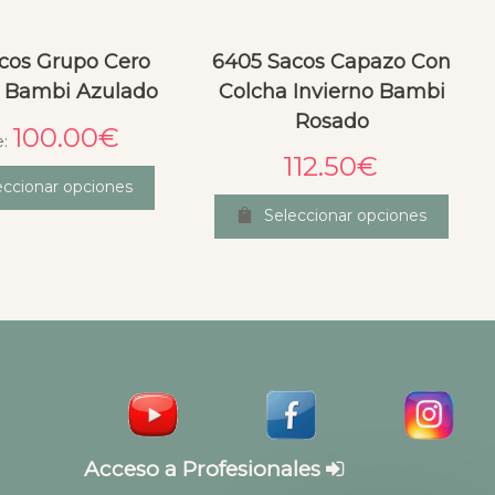
acos Grupo Cero
6405 Sacos Capazo Con
o Bambi Azulado
Colcha Invierno Bambi
Rosado
100.00
€
e:
112.50
€
eccionar opciones
Seleccionar opciones
Acceso a Profesionales