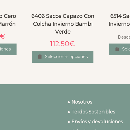
o Cero
6406 Sacos Capazo Con
6514 S
Marrón
Colcha Invierno Bambi
Inviern
Verde
€
Desd
112.50
€
iones
Sel
Seleccionar opciones
● Nosotros
● Tejidos Sostenibles
● Envíos y devoluciones