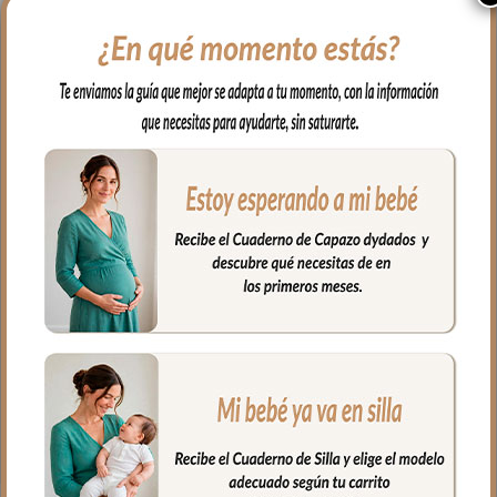
Para el interior tejido blanco
impermeable; muy fácil de limpiar por
dentro con paño húmedo y cuando
necesites puedes lavar en lavadora
siempre agua fría jabones no abrasivos y
secado al natural.
Cierre con cremallera al tono del
estampado.
Puedes llevar las cositas del aseo tu bebé
bien organizadas en el interior.
Medidas bolso:
26 cms Ancho
15 cms Alto
10 cms de lomo