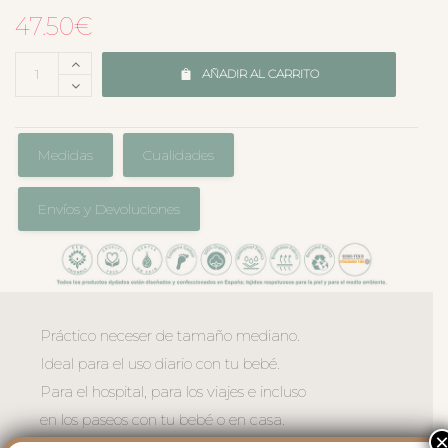
47.50
€
AÑADIR AL CARRITO
Medidas
Cualidades
Envíos y Devoluciones
Práctico neceser de tamaño mediano.
Ideal para el uso diario con tu bebé.
Para el hospital, para los viajes e incluso
en los paseos con tu bebé o en casa.
El exterior en tejido bambula de algodón.