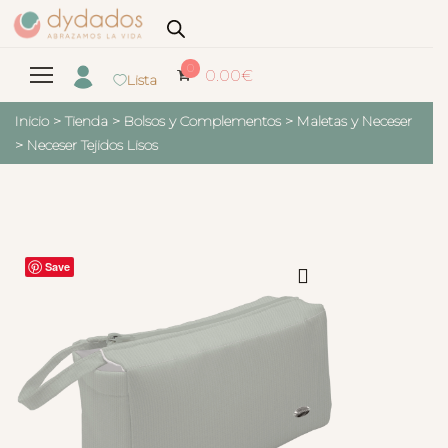
0
0.00
€
Lista
Inicio
>
Tienda
>
Bolsos y Complementos
>
Maletas y Neceser
>
Neceser Tejidos Lisos
Save