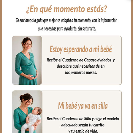
y a mano todos los artículos de higiene de
tu bebé y con un aspecto tan bonito que
da gusto abrirlo.
En tejido resistente e impermeable
estampado Iris Rayas Verde de 26 x 15 x
10 cm, con interior cuidadosamente
organizado con bolsillos también es
impermeable para limpiar en segundos.
Coordinado con el bolso, la maleta y el
cambiador de la Colección para un
resultado de conjunto impecable.
Fabricado artesanalmente en España
con materiales de primera calidad.