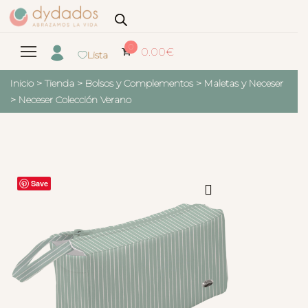
0
0.00
€
Lista
Inicio
>
Tienda
>
Bolsos y Complementos
>
Maletas y Neceser
>
Neceser Colección Verano
Save