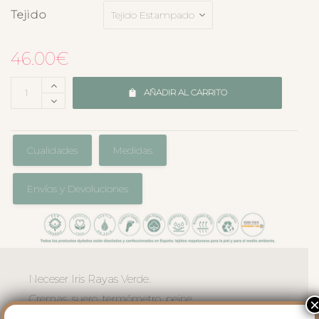
Tejido
46.00
€
AÑADIR AL CARRITO
Cualidades
Medidas
Envíos y Devoluciones
Neceser Iris Rayas Verde.
Cremas, suero, termómetro, peine,
tijerita… Este neceser mantiene en orden