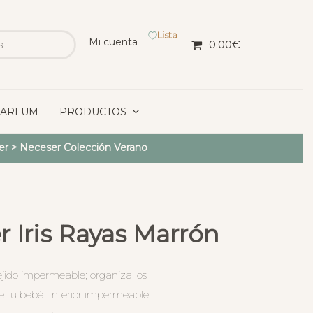
Lista
Mi cuenta
0.00
€
PARFUM
PRODUCTOS
er
>
Neceser Colección Verano
 Iris Rayas Marrón
jido impermeable; organiza los
e tu bebé. Interior impermeable.