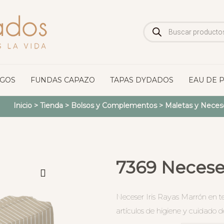
Búsqueda
de
productos
OGOS
FUNDAS CAPAZO
TAPAS DYDADOS
EAU DE 
Inicio
>
Tienda
>
Bolsos y Complementos
>
Maletas y Neces
7369 Neceser
Neceser Iris Rayas Marrón en te
artículos de higiene y cuidado d