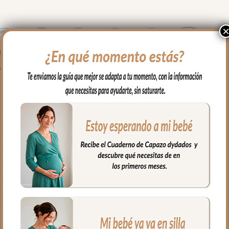
 neceser mantiene en orden y a mano todos los artículos de higiene
ris Rayas Marrón de 26 x 15 x 10 cm, con interior cuidadosamente
ar en segundos.
or de la Colección para un resultado de conjunto impecable.
ales de primera calidad.