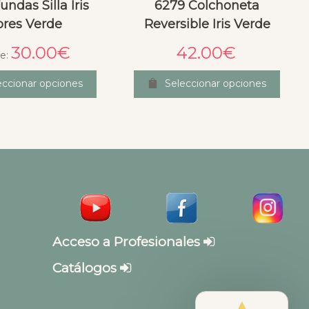
ndas Silla Iris
6279 Colchoneta
ores Verde
Reversible Iris Verde
30.00
€
42.00
€
e:
eccionar opciones
Seleccionar opciones
Acceso a Profesionales
Catálogos