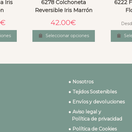
a Iris
6278 Colchoneta
6222 Fu
ón
Reversible Iris Marrón
Fl
€
42.00
€
Desd
iones
Seleccionar opciones
Sel
● Nosotros
● Tejidos Sostenibles
● Envíos y devoluciones
● Aviso legal y
Política de privacidad
● Política de Cookies