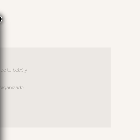
×
 de tu bebé y
 organizado