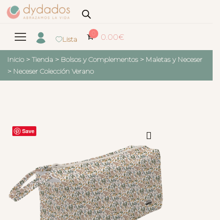
0
0.00
€
Lista
Inicio
>
Tienda
>
Bolsos y Complementos
>
Maletas y Neceser
>
Neceser Colección Verano
Save