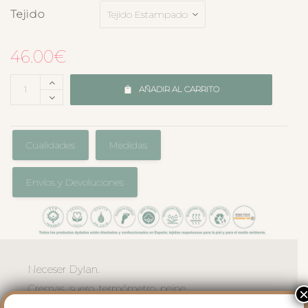
Tejido
46.00
€
AÑADIR AL CARRITO
Cualidades
Medidas
Envíos y Devoluciones
Neceser Dylan.
Cremas, suero, termómetro, peine,
tijerita… Este neceser mantiene en orden