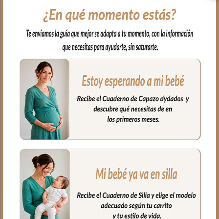
y a mano todos los artículos de higiene de
tu bebé y con un aspecto tan bonito que
da gusto abrirlo.
En tejido resistente e impermeable
estampado Dylan de 26 x 15 x 10 cm,
con interior cuidadosamente organizado
con bolsillos también es impermeable
para limpiar en segundos.
Coordinado con el bolso, la maleta y el
cambiador de la Colección para un
resultado de conjunto impecable.
Fabricado artesanalmente en España
con materiales de primera calidad.