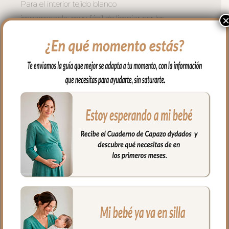
Para el interior tejido blanco
impermeable; muy fácil de limpiar por los
dos lados con paño húmedo y cuando
necesites puedes lavar en lavadora
siempre agua fría jabones no abrasivos y
secado al natural.
Cierre con cremallera de doble carro al
tono del estampado.
Puedes llevar todas las cositas de tu bebé
bien organizadas y sujetas en el interior y
además cuenta con un bolsillo interior
con cremallera.
Ideal para llevar de la mano con sus asas
cortas o llevar al hombro con el asa largo.
Medidas:
56 cms Ancho