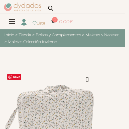
0
0.00
€
Lista
Inicio
>
Tienda
>
Bolsos y Complementos
>
Maletas y Neceser
>
Maletas Colección Invierno
Save