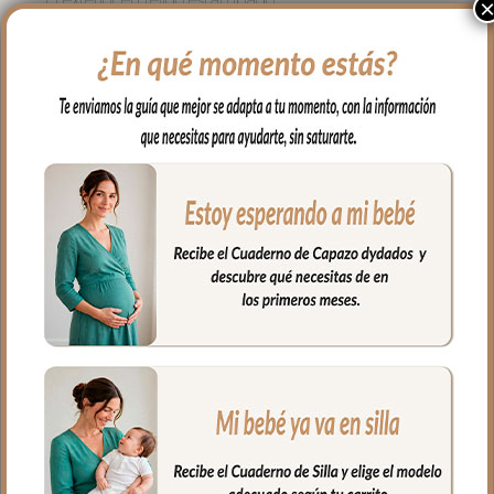
impermeable, muy suave y agradable.
Para el interior tejido blanco
impermeable; muy fácil de limpiar por
dentro y por fuera con paño húmedo y
cuando necesites puedes lavar en
lavadora siempre agua fría jabones no
abrasivos y secado al natural.
Cierre con cremallera al tono del
estampado.
Puedes llevar las cositas del aseo tu bebé
bien organizadas en el interior.
Medidas Neceser:
26 cms Ancho
15 cms Alto
10 cms de lomo