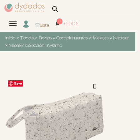
0
0.00
€
Lista
Inicio
>
Tienda
>
Bolsos y Complementos
>
Maletas y Neceser
>
Neceser Colección Invierno
Save