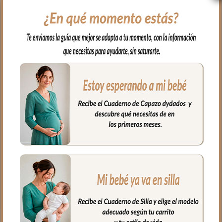
Para el interior tejido blanco
impermeable; muy fácil de limpiar por
dentro y por fuera con paño húmedo y
cuando necesites puedes lavar en
lavadora siempre agua fría jabones no
abrasivos y secado al natural.
Cierre con cremallera al tono del
estampado.
Puedes llevar las cositas del aseo tu bebé
bien organizadas en el interior.
Medidas Neceser:
26 cms Ancho
15 cms Alto
10 cms de lomo