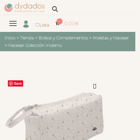
0
0.00
€
Lista
Inicio
>
Tienda
>
Bolsos y Complementos
>
Maletas y Neceser
>
Neceser Colección Invierno
Save