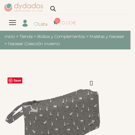
0
0.00
€
Lista
Inicio
>
Tienda
>
Bolsos y Complementos
>
Maletas y Neceser
>
Neceser Colección Invierno
Save