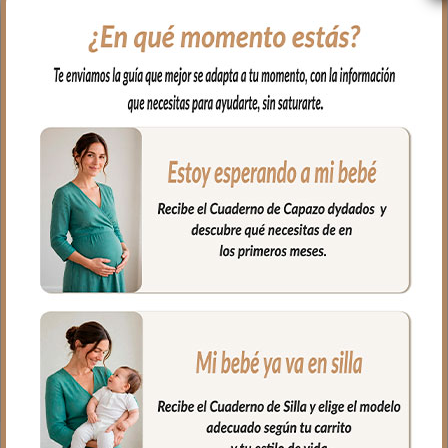
Para el interior tejido blanco
impermeable; muy fácil de limpiar por
dentro y por fuera con paño húmedo y
cuando necesites puedes lavar en
lavadora siempre agua fría jabones no
abrasivos y secado al natural.
Cierre con cremallera al tono del
estampado.
Puedes llevar las cositas del aseo tu bebé
bien organizadas en el interior.
Medidas Neceser:
26 cms Ancho
15 cms Alto
10 cms de lomo