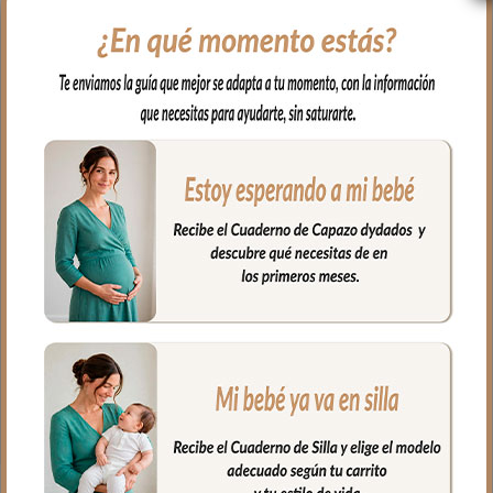
Para el interior tejido blanco
impermeable; muy fácil de limpiar por
dentro y por fuera con paño húmedo y
cuando necesites puedes lavar en
lavadora siempre agua fría jabones no
abrasivos y secado al natural.
Cierre con cremallera al tono del
estampado.
Puedes llevar las cositas del aseo tu bebé
bien organizadas en el interior.
Medidas Neceser:
26 cms Ancho
15 cms Alto
10 cms de lomo