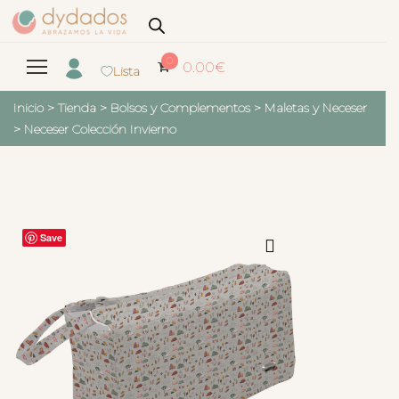
0
0.00
€
Lista
Inicio
>
Tienda
>
Bolsos y Complementos
>
Maletas y Neceser
>
Neceser Colección Invierno
Save