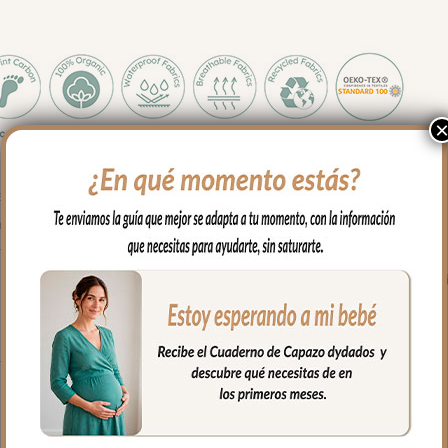
el uso diario con tu bebé.
paseos con tu bebé o en casa.
muy suave y agradable. Para el interior tejido blanco impermeable
 y cuando necesites puedes lavar en lavadora siempre agua fría j
rganizadas en el interior.