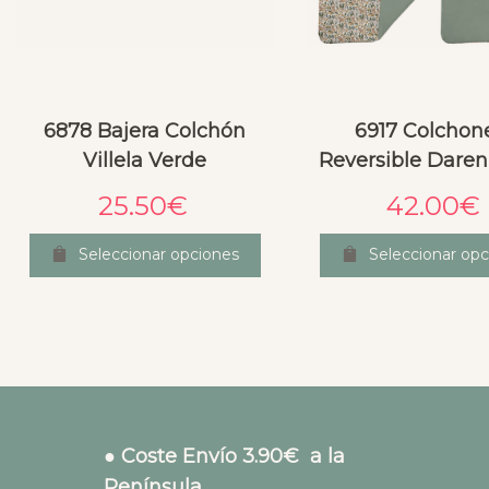
6878 Bajera Colchón
6917 Colchon
Villela Verde
Reversible Daren
25.50
€
42.00
€
Seleccionar opciones
Seleccionar opc
● Coste Envío 3.90€ a la
Península.