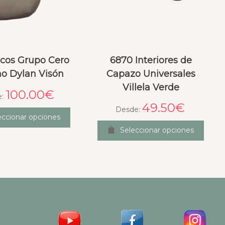
cos Grupo Cero
6870 Interiores de
no Dylan Visón
Capazo Universales
Villela Verde
100.00
€
e:
49.50
€
Desde:
eccionar opciones
Seleccionar opciones