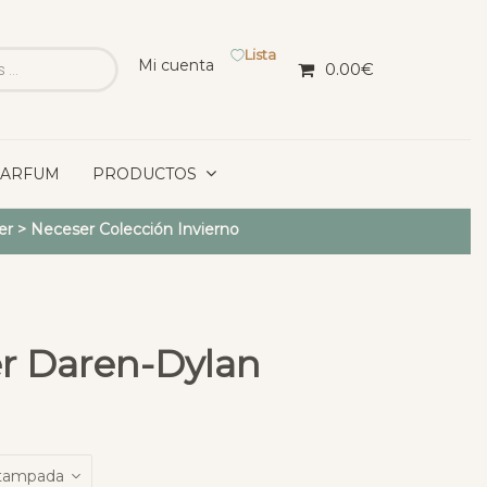
Lista
Mi cuenta
0.00
€
PARFUM
PRODUCTOS
er
>
Neceser Colección Invierno
r Daren-Dylan