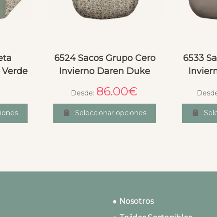
eta
6524 Sacos Grupo Cero
6533 Sa
 Verde
Invierno Daren Duke
Invier
86.00
€
Desde:
Desd
iones
Seleccionar opciones
Sel
● Nosotros