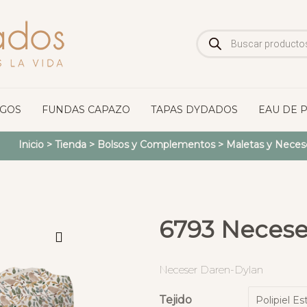
Búsqueda
de
productos
OGOS
FUNDAS CAPAZO
TAPAS DYDADOS
EAU DE 
Inicio
>
Tienda
>
Bolsos y Complementos
>
Maletas y Neces
6793 Necese
Neceser Daren-Dylan
Tejido