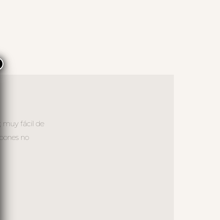
×
; muy fácil de
abones no