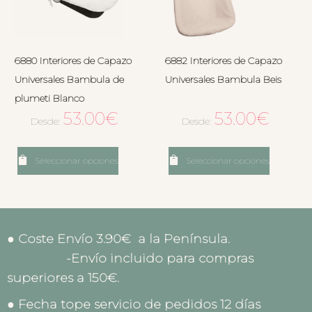
6880 Interiores de Capazo
6882 Interiores de Capazo
Universales Bambula de
Universales Bambula Beis
plumeti Blanco
53.00
€
53.00
€
Desde:
Desde:
Seleccionar opciones
Seleccionar opciones
● Coste Envío 3.90€ a la Península.
-Envío incluido para compras
superiores a 150€.
● Fecha tope servicio de pedidos 12 días