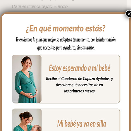
Para el interior tejido Blanco
impermeable; muy fácil de limpiar por
dentro con paño húmedo y cuando
necesites puedes lavar en lavadora
siempre agua fría jabones no abrasivos y
secado al natural.
Cierre con cremallera de doble carro al
tono del estampado.
Puedes llevar todas las cositas de tu bebé
bien organizadas y sujetas en el interior y
además cuenta con un bolsillo interior
con cremallera.
Ideal para llevar de la mano con sus asas
cortas o llevar al hombro con el asa largo.
Medidas Maleta:
56 cms Ancho