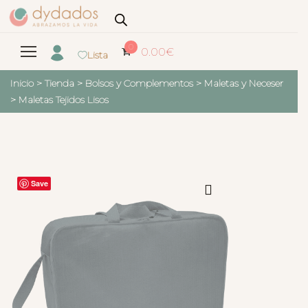
0
0.00
€
Lista
Inicio
>
Tienda
>
Bolsos y Complementos
>
Maletas y Neceser
>
Maletas Tejidos Lisos
Save