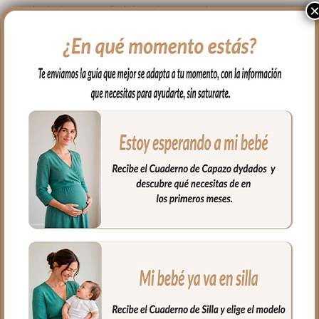
dos lados con paño húmedo y cuando
necesites puedes lavar en lavadora
siempre agua fría jabones no abrasivos y
secado al natural.
Cierre con cremallera de doble carro al
tono del estampado.
Puedes llevar todas las cositas de tu bebé
bien organizadas y sujetas en el interior y
además cuenta con un bolsillo interior
con cremallera.
Ideal para llevar de la mano con sus asas
cortas o llevar al hombro con el asa largo.
Medidas Maleta:
56 cms Ancho
40 cms Ancho
16 cms de lomo