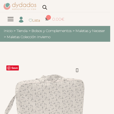
0
0.00
€
Lista
Inicio
>
Tienda
>
Bolsos y Complementos
>
Maletas y Neceser
>
Maletas Colección Invierno
Save