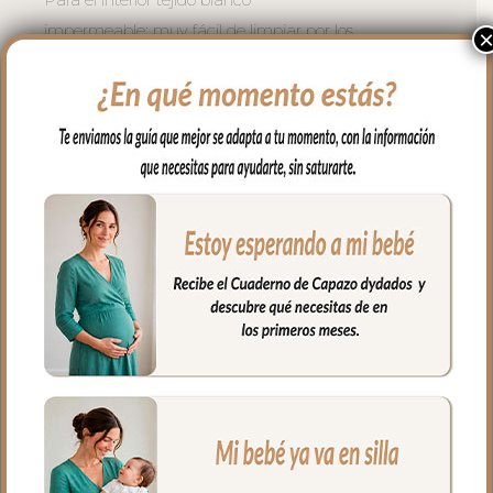
impermeable; muy fácil de limpiar por los
dos lados con paño húmedo y cuando
necesites puedes lavar en lavadora
siempre agua fría jabones no abrasivos y
secado al natural.
Cierre con cremallera de doble carro al
tono del estampado.
Puedes llevar todas las cositas de tu bebé
bien organizadas y sujetas en el interior y
además cuenta con un bolsillo interior
con cremallera.
Ideal para llevar de la mano con sus asas
cortas o llevar al hombro con el asa largo.
Medidas Maleta:
56 cms Ancho
40 cms Ancho