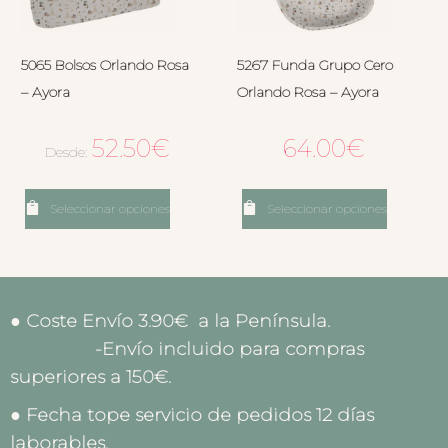
5065 Bolsos Orlando Rosa
5267 Funda Grupo Cero
– Ayora
Orlando Rosa – Ayora
52.50
€
64.00
€
Desde:
Seleccionar opciones
Seleccionar opciones
● Coste Envío 3.90€ a la Península.
-Envío incluido para compras
superiores a 150€.
● Fecha tope servicio de pedidos 12 días
laborables.