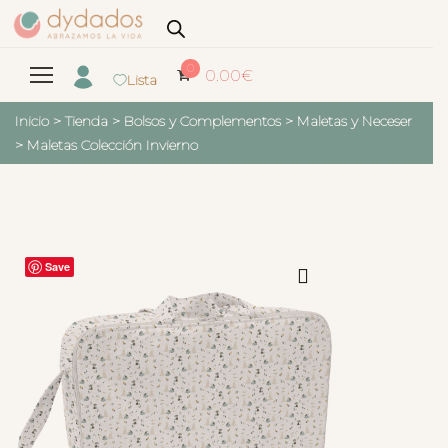
0
0.00
€
Lista
Inicio
>
Tienda
>
Bolsos y Complementos
>
Maletas y Neceser
>
Maletas Colección Invierno
Save