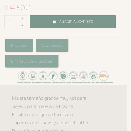
104.50
€
AÑADIR AL CARRITO
Medidas
Cualidades
Envíos y Devoluciones
Maleta tamaño grande muy útil para
viajes o para maleta de hospital
El exterior en tejido estampado
impermeable, suave y agradable al tacto.
Para el interior tejido blanco