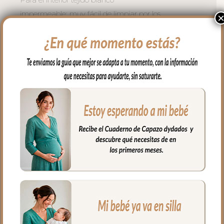
impermeable; muy fácil de limpiar por los
dos lados con paño húmedo y cuando
necesites puedes lavar en lavadora
siempre agua fría jabones no abrasivos y
secado al natural.
Cierre con cremallera de doble carro al
tono del estampado.
Puedes llevar todas las cositas de tu bebé
bien organizadas y sujetas en el interior y
además cuenta con un bolsillo interior
con cremallera.
Ideal para llevar de la mano con sus asas
cortas o llevar al hombro con el asa largo.
Medidas Maleta:
56 cms Ancho
40 cms Ancho