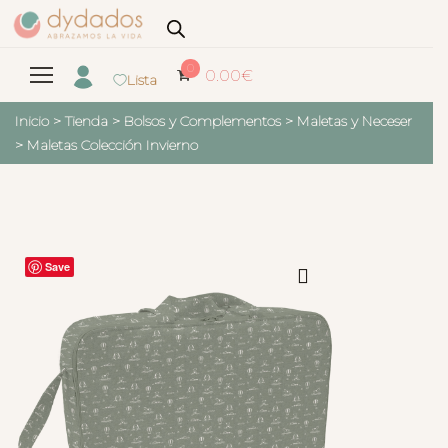
0
0.00
€
Lista
Inicio
>
Tienda
>
Bolsos y Complementos
>
Maletas y Neceser
>
Maletas Colección Invierno
Save