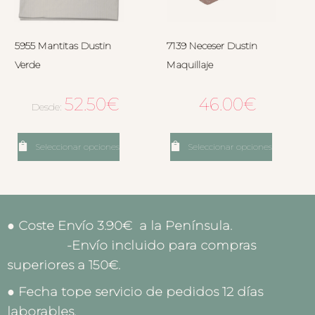
5955 Mantitas Dustin
7139 Neceser Dustin
Verde
Maquillaje
52.50
€
46.00
€
Desde:
Seleccionar opciones
Seleccionar opciones
● Coste Envío 3.90€ a la Península.
-Envío incluido para compras
superiores a 150€.
● Fecha tope servicio de pedidos 12 días
laborables.