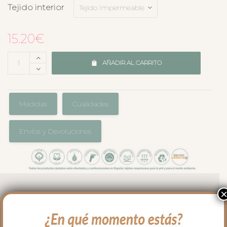
Tejido interior
15.20
€
AÑADIR AL CARRITO
Medidas
Cualidades
Envíos y Devoluciones
El complemento perfecto para llevar en
el bolso en los paseos y salidas con tu
bebé. Cambiador en tejido estampado