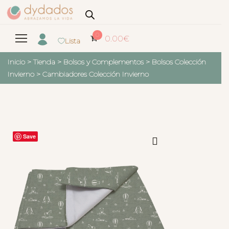
0
0.00
€
Lista
Inicio
>
Tienda
>
Bolsos y Complementos
>
Bolsos Colección
Invierno
>
Cambiadores Colección Invierno
Save