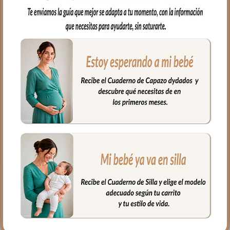
muy resistente e impermeable.
En el interior tejido blanco e impermeable
para los posibles escapes del bebé.
Muy fácil de limpiar por ambos lados,
puedes limpiar con paño húmedo y
cuando necesites puedes lavar en
lavadora, siempre agua fría, jabones no
abrasivos y secado al natural. Recuerda
quitar el culete rígido antes de lavar.
Medidas: 38 x 58 cms
PRODUCTOS
RELACIONADOS