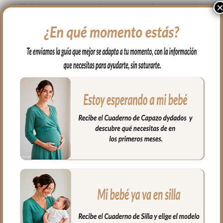
fácil de limpiar por los dos lados con paño
húmedo y cuando necesites puedes lavar
en lavadora siempre agua fría jabones no
abrasivos y secado al natural.
Cierre con cremallera de doble carro al
tono del estampado.
Puedes llevar todas las cositas de tu bebé
bien organizadas y sujetas en el interior y
además cuenta con un bolsillo interior
con cremallera.
Ideal para llevar de la mano con sus asas
cortas o llevar al hombro con el asa largo.
Medidas Maleta:
56 cms Ancho
40 cms Ancho
16 cms de lomo