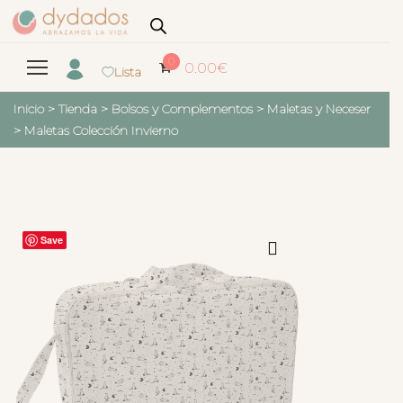
0
0.00
€
Lista
Inicio
>
Tienda
>
Bolsos y Complementos
>
Maletas y Neceser
>
Maletas Colección Invierno
Save