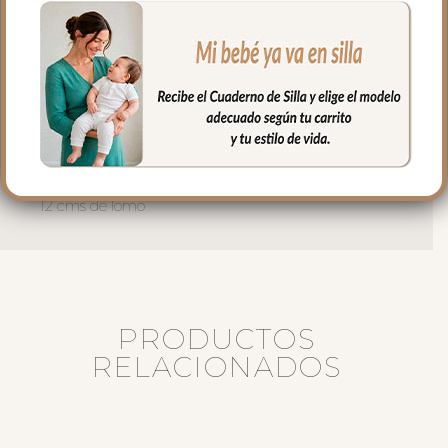
interior del bolso.
El interior siempre en tejido blanco e
impermeable con bolsillos en un lateral y
el culete rígido.
Medidas bolso:
36 cms Ancho
29 cms Alto
12 cms de lomo
PRODUCTOS
RELACIONADOS