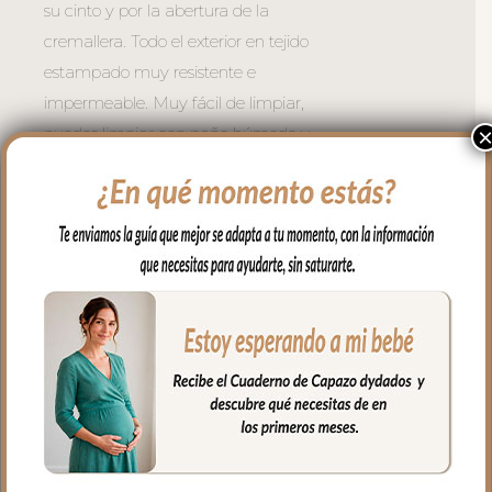
su cinto y por la abertura de la
cremallera. Todo el exterior en tejido
estampado muy resistente e
impermeable. Muy fácil de limpiar,
puedes limpiar con paño húmedo y
cuando necesites puedes lavar en
lavadora, siempre agua fría, jabones no
abrasivos y secado al natural. Recuerda
quitar el culete rígido antes de lavar.
Cuenta con un bolsillo exterior en todo el
lateral,
Se sujeta al carrito mediante broches de
presión en el asa. Esta asa es muy largo y
regulable para llevar al hombro.
La cremallera del bolso siempre a tono y
muy larga para tener un mejor acceso al