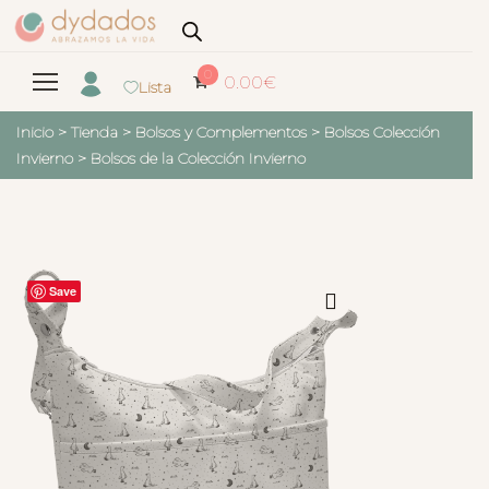
0
0.00
€
Lista
Inicio
>
Tienda
>
Bolsos y Complementos
>
Bolsos Colección
Invierno
>
Bolsos de la Colección Invierno
Save