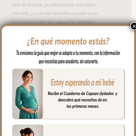
fácil de limpiar, puedes limpiar con paño
húmedo y cuando necesites puedes lavar
en lavadora, siempre agua fría, jabones
no abrasivos y secado al natural.
Recuerda quitar el culete rígido antes de
lavar.
Se sujeta al carrito mediante asas con
broches de presión. Asa larga para
cuando quieres usar el bolso para llevar al
hombro.
Cremallera del bolso siempre a tono y se
separa completamente para tener un
mejor acceso al interior del bolso.
El interior siempre un forrito impermeable
con bolsillos en todos los laterales para
poder llevar todo organizado y el culete