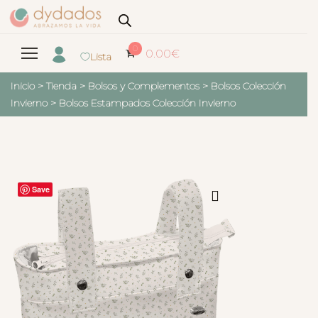
0
0.00
€
Lista
Inicio
>
Tienda
>
Bolsos y Complementos
>
Bolsos Colección
Invierno
>
Bolsos Estampados Colección Invierno
Save