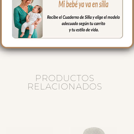
rígido.
Medidas bolso:
38 cms Ancho
27 cms Alto
12 cms de lomo
PRODUCTOS
RELACIONADOS