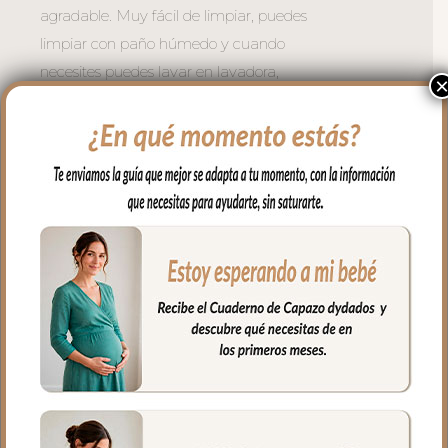
agradable. Muy fácil de limpiar, puedes
limpiar con paño húmedo y cuando
necesites puedes lavar en lavadora,
siempre agua fría, jabones no abrasivos y
secado al natural. Recuerda quitar el
culete rígido antes de lavar.
Se sujeta al carrito mediante asas con
broches de presión. Cuenta con un asa
larga para cuando quieres usar el bolso
para llevar al hombro.
Cremallera del bolso siempre a tono y se
separa completamente para tener un
mejor acceso al interior del bolso.
El interior siempre en tejido blanco e
impermeable con bolsillos en todos los
laterales para poder llevar todo