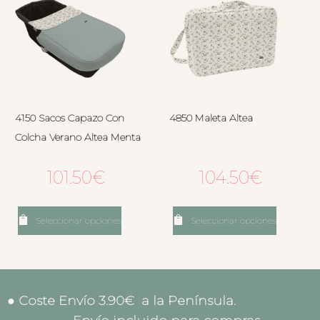
4150 Sacos Capazo Con
4850 Maleta Altea
Colcha Verano Altea Menta
101.50
€
104.50
€
Seleccionar opciones
Seleccionar opciones
● Coste Envío 3.90€ a la Península.