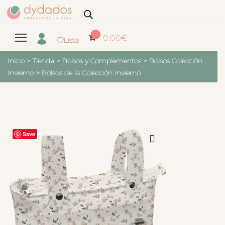
0
0.00
€
Lista
Inicio
>
Tienda
>
Bolsos y Complementos
>
Bolsos Colección
Invierno
>
Bolsos de la Colección Invierno
Save