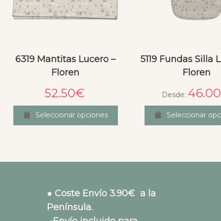
6319 Mantitas Lucero –
5119 Fundas Silla 
Floren
Floren
52.50
€
46.00
Desde:
Seleccionar opciones
Seleccionar opc
● Coste Envío 3.90€ a la
Península.