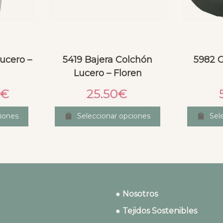
Lucero –
5419 Bajera Colchón
5982 
Lucero – Floren
€
25.50
€
iones
Seleccionar opciones
Sel
● Nosotros
● Tejidos Sostenibles