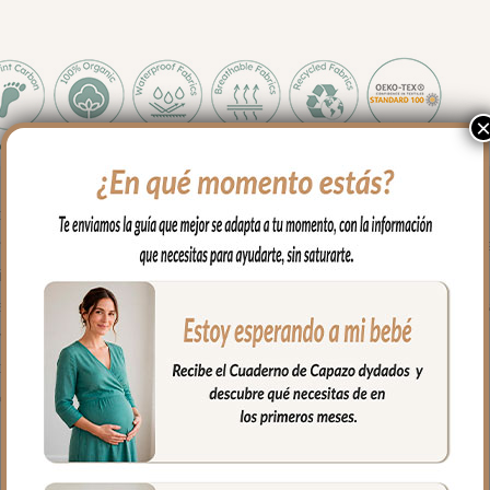
todo el exterior en tejido estampado muy resistente e impermeable.
o necesites puedes lavar en lavadora, siempre agua fría, jabones
ido antes de lavar.
, asas para sujetar en el carrito mediante broches de presión y un as
evar al hombro.
completamente para tener un mejor acceso al interior del bolso.
con bolsillos en un lateral y el culete rígido.