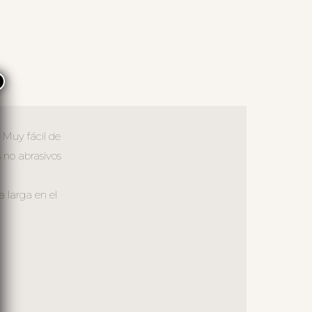
×
 Muy fácil de
 no abrasivos
a larga en el