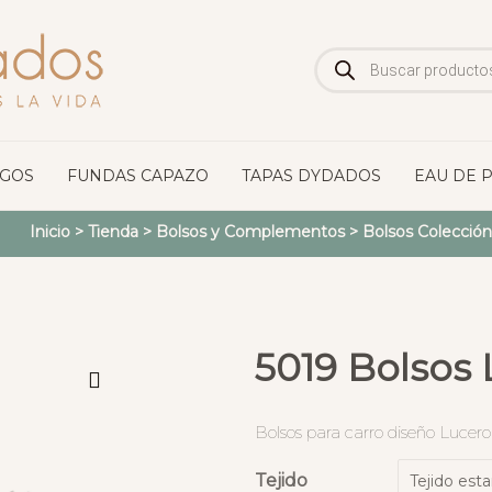
Búsqueda
de
productos
OGOS
FUNDAS CAPAZO
TAPAS DYDADOS
EAU DE 
Inicio
>
Tienda
>
Bolsos y Complementos
>
Bolsos Colección
5019 Bolsos 
Bolsos para carro diseño Lucero
Tejido