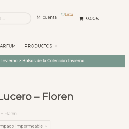
Lista
Mi cuenta
0.00
€
PARFUM
PRODUCTOS
 Invierno
>
Bolsos de la Colección Invierno
Lucero – Floren
 – Floren