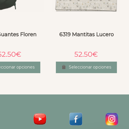
Guantes Floren
6319 Mantitas Lucero
52.50
€
52.50
€
eccionar opciones
Seleccionar opciones