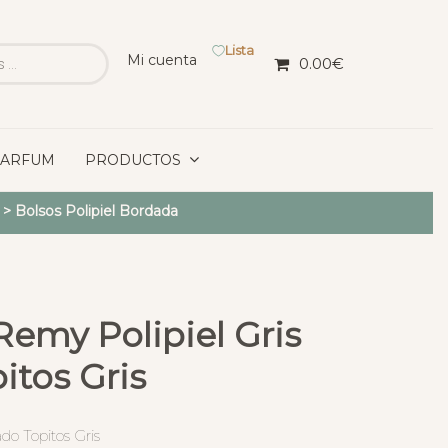
Lista
Mi cuenta
0.00
€
PARFUM
PRODUCTOS
>
Bolsos Polipiel Bordada
Remy Polipiel Gris
itos Gris
do Topitos Gris