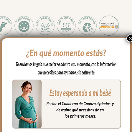
do ya necesitamos llevar pocas cositas de nuestro bebé. Todo el e
 y agradable. Con bordados en todo el delantero del bolso. Puedes l
vos y secado al natural. Recuerda quitar el culete rígido antes de l
 presión ocultos.
a para tener un mejor acceso al interior del bolso.
 con bolsillos en todos los laterales para poder llevar todo organiz