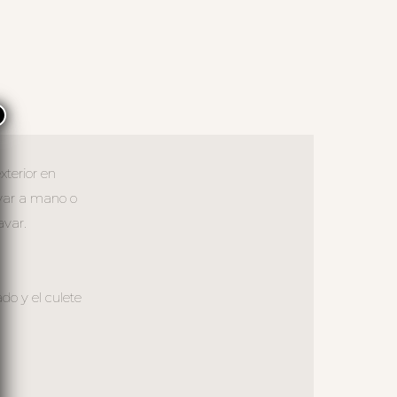
×
xterior en
avar a mano o
avar.
ado y el culete