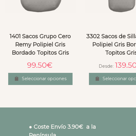
1401 Sacos Grupo Cero
3302 Sacos de Sil
Remy Polipiel Gris
Polipiel Gris B
Bordado Topitos Gris
Topitos Gri
99.50
€
139.5
Desde:
Seleccionar opciones
Seleccionar opc
● Coste Envío 3.90€ a la
Península.