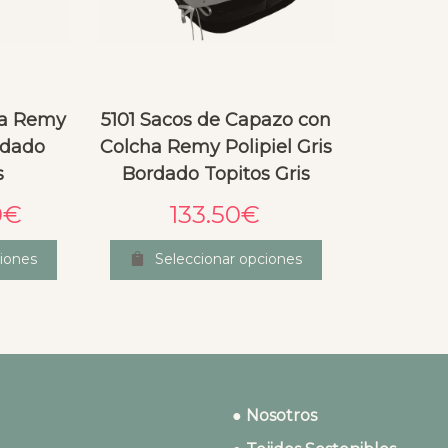
la Remy
5101 Sacos de Capazo con
ordado
Colcha Remy Polipiel Gris
s
Bordado Topitos Gris
0
€
133.50
€
iones
Seleccionar opciones
● Nosotros