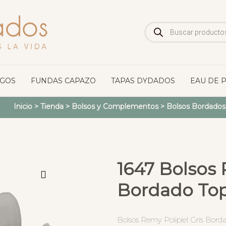
Búsqueda
de
productos
OGOS
FUNDAS CAPAZO
TAPAS DYDADOS
EAU DE 
Inicio
>
Tienda
>
Bolsos y Complementos
>
Bolsos Bordados
1647 Bolsos 
Bordado Top
Bolsos Remy Polipiel Gris Borda