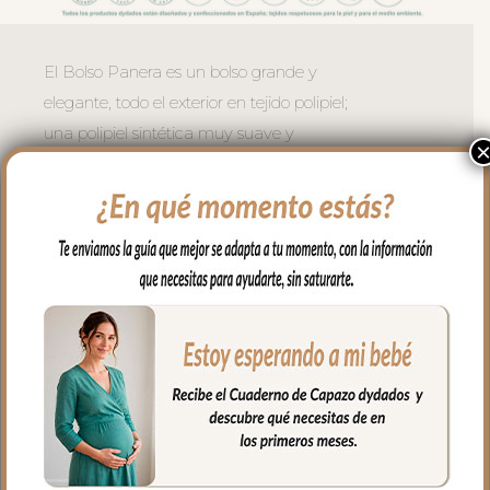
El Bolso Panera es un bolso grande y
elegante, todo el exterior en tejido polipiel;
una polipiel sintética muy suave y
agradable. Puedes lavar a mano o en
lavadora, siempre agua fría, jabones no
abrasivos y secado al natural. Recuerda
quitar el culete rígido antes de lavar.
Cuenta con un bolsillo exterior en todo el
lateral en polipiel con bordados, asas para
sujetar en el carrito mediante broches de
presión y un asa larga en el interior para
cuando quieres usar el bolso para llevar al
hombro.
Cremallera del bolso siempre a tono y se