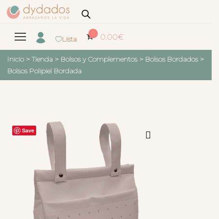
0
0.00
€
Lista
Inicio
>
Tienda
>
Bolsos y Complementos
>
Bolsos Bordados
>
Bolsos Polipiel Bordada
Save