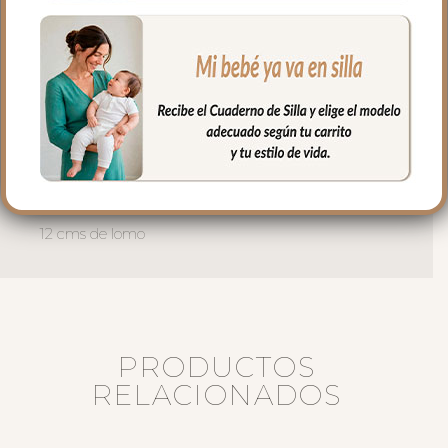
separa completamente para tener un
mejor acceso al interior del bolso.
El interior siempre en tejido blanco e
impermeable con bolsillos en un lateral y
el culete rígido.
Medidas bolso:
38 cms Ancho
34 cms Alto
12 cms de lomo
PRODUCTOS
RELACIONADOS