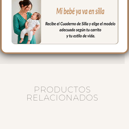
impermeable con bolsillos en todos los
laterales para poder llevar todo
organizado y el culete rígido
Medidas bolso:
33 cms Ancho
17cms Alto
13 cms de lomo
PRODUCTOS
RELACIONADOS