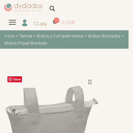
0
0.00
€
Lista
Inicio
>
Tienda
>
Bolsos y Complementos
>
Bolsos Bordados
>
Bolsos Piqué Bordado
Save