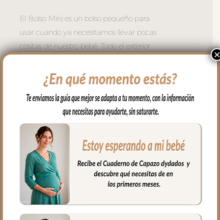
El Bolso Mini es un bolso pequeño para
usar cuando ya necesitamos llevar pocas
cositas de nuestro bebé. Todo el exterior
en tejido piqué; un piqué de algodón, con
bordados en todo el delantero. Puedes
lavar a mano o en lavadora, siempre
agua fría, jabones no abrasivos y secado
al natural. Recuerda quitar el culete
rígido antes de lavar.
Se sujeta al carrito mediante asas con
broches de presión ocultos.
La cremallera del bolso siempre a tono y
muy larga para tener un mejor acceso al
interior del bolso.
El interior siempre en tejido blanco e