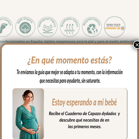
do ya necesitamos llevar pocas cositas de nuestro bebé. Todo el e
en todo el delantero. Puedes lavar a mano o en lavadora, siempre 
a quitar el culete rígido antes de lavar.
 presión ocultos.
a para tener un mejor acceso al interior del bolso.
 con bolsillos en todos los laterales para poder llevar todo organiz