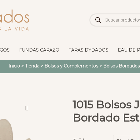
Búsqueda
de
productos
OGOS
FUNDAS CAPAZO
TAPAS DYDADOS
EAU DE 
Inicio
>
Tienda
>
Bolsos y Complementos
>
Bolsos Bordados
1015 Bolsos 
Bordado Estr