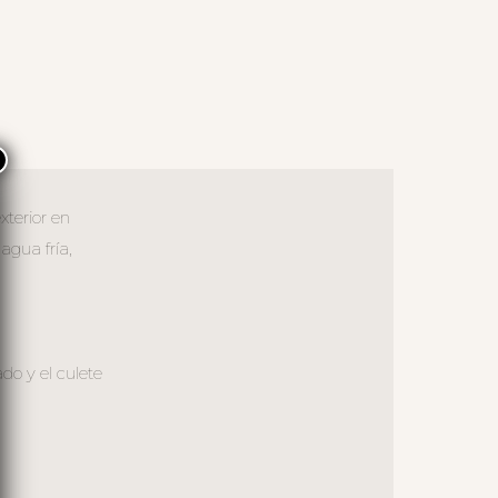
×
xterior en
agua fría,
ado y el culete