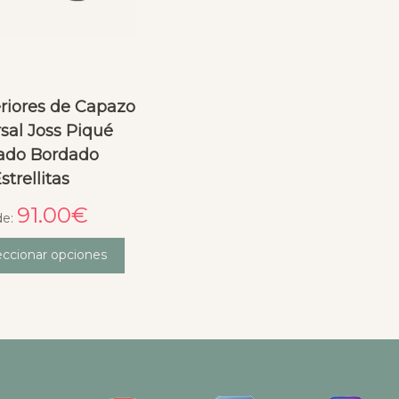
eriores de Capazo
sal Joss Piqué
ado Bordado
strellitas
91.00
€
de:
eccionar opciones