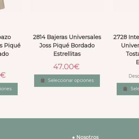
pazo
2814 Bajeras Universales
2728 Int
s Piqué
Joss Piqué Bordado
Univer
ado
Estrellitas
Tost
E
47.00
€
€
Des
Seleccionar opciones
iones
Sel
● Nosotros