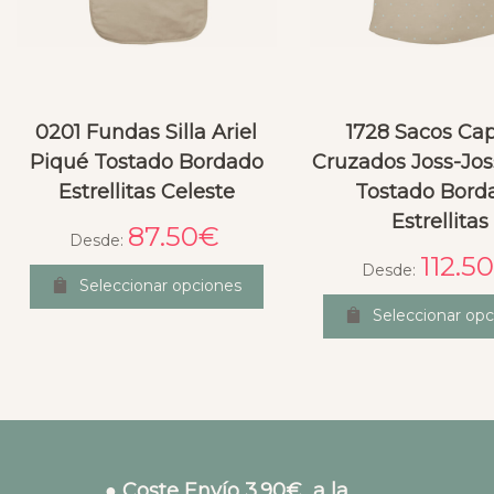
0201 Fundas Silla Ariel
1728 Sacos Ca
Piqué Tostado Bordado
Cruzados Joss-Jos
Estrellitas Celeste
Tostado Bord
Estrellitas
87.50
€
Desde:
112.50
Desde:
Seleccionar opciones
Seleccionar opc
● Coste Envío 3.90€ a la