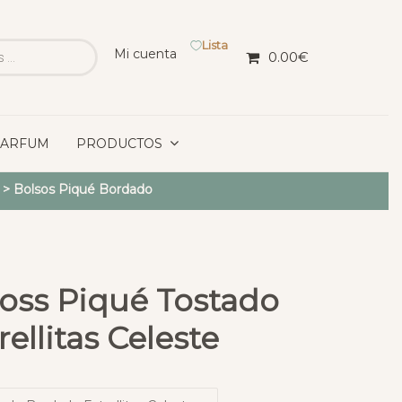
Lista
Mi cuenta
0.00
€
PARFUM
PRODUCTOS
>
Bolsos Piqué Bordado
Joss Piqué Tostado
ellitas Celeste