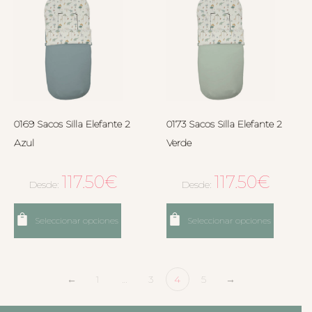
0169 Sacos Silla Elefante 2
0173 Sacos Silla Elefante 2
Azul
Verde
117.50
€
117.50
€
Desde:
Desde:
Seleccionar opciones
Seleccionar opciones
←
1
…
3
4
5
→