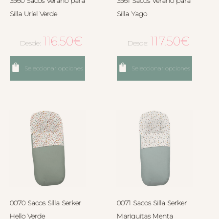
3560 Sacos Verano para
3561 Sacos Verano para
Silla Uriel Verde
Silla Yago
116.50
€
117.50
€
Desde:
Desde:
Seleccionar opciones
Seleccionar opciones
0070 Sacos Silla Serker
0071 Sacos Silla Serker
Hello Verde
Mariquitas Menta