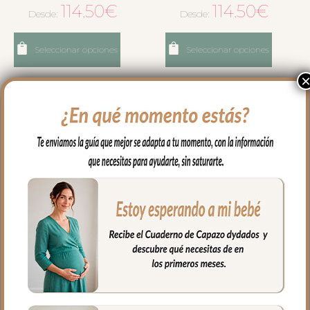
114.50
€
114.50
€
Desde:
Desde:
Seleccionar opciones
Seleccionar opciones
0074 Sacos Silla Serker
0075 Sacos Silla Serker
Pajaritos Azul
Pajaritos Mostaza
114.50
€
114.50
€
Desde:
Desde: