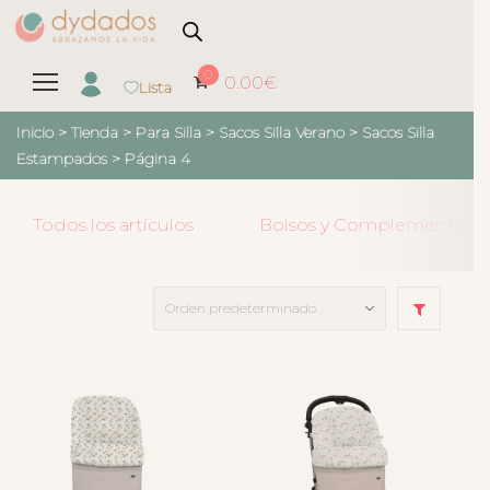
0
0.00
€
Lista
Inicio
>
Tienda
>
Para Silla
>
Sacos Silla Verano
>
Sacos Silla
Estampados
> Página 4
Todos los artículos
Bolsos y Complementos