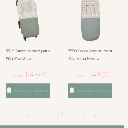
3509 Sacos Verano para
3550 Sacos Verano para
Silla Zoe Verde
Silla Altea Menta
114.50
€
114.50
€
Desde:
Desde:
Seleccionar opciones
Seleccionar opciones
←
1
2
3
4
5
→