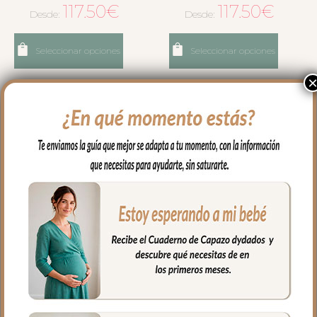
117.50
€
117.50
€
Desde:
Desde:
Seleccionar opciones
Seleccionar opciones
6161 Sacos Verano Para
3500 Sacos Verano para
Silla Brisa Verde
Silla Abril
117.50
€
117.50
€
Desde:
Desde: