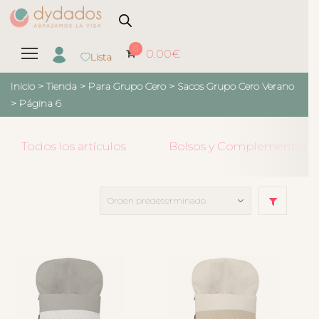
0
0.00
€
Lista
Inicio
>
Tienda
>
Para Grupo Cero
>
Sacos Grupo Cero Verano
> Página 6
Todos los artículos
Bolsos y Complementos