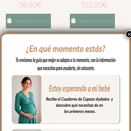
96.50
€
102.00
€
Seleccionar opciones
Seleccionar opciones
1345 Sacos Grupo Cero
1346 Sacos Grupo Cero
Leslie Piqué Jaretas Blanco
Leslie Piqué Jaretas Blanco
Puntilla y Topitos Gris
Puntilla y Topitos Negro
102.00
€
102.00
€