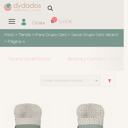
0
0.00
€
Lista
Inicio
>
Tienda
>
Para Grupo Cero
>
Sacos Grupo Cero Verano
> Página 4
Todos los artículos
Bolsos y Complementos