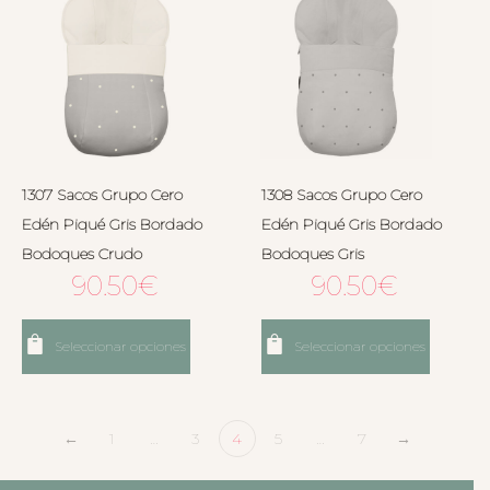
1307 Sacos Grupo Cero
1308 Sacos Grupo Cero
Edén Piqué Gris Bordado
Edén Piqué Gris Bordado
Bodoques Crudo
Bodoques Gris
90.50
€
90.50
€
Seleccionar opciones
Seleccionar opciones
←
1
…
3
4
5
…
7
→