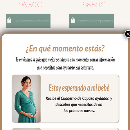
96.50
€
96.50
€
Seleccionar opciones
Seleccionar opciones
1185 Sacos Grupo Cero
1187 Sacos Grupo Cero en
Piqué Camel Picos y
Piqué con Bordado
Bodoques Crudo
Estrellitas y Entredós
96.50
€
106.50
€
Ancho