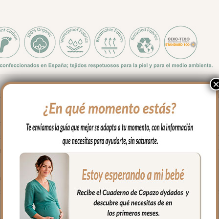
 estrechas, sillas ligeras o las llamadas de cabina. La forma de la f
de las sillas que son estrechas.
 de bodoques y entredós de ochos en el canesú; en la zona de los 
 impermeable de fácil limpieza y realizado a partir de plásticos rec
ara mayor confort del bebé y muy buena transpirabilidad. Por el rev
as y las gomitas para sujetar en la parte de arriba del respaldo. Cu
 la funda quede mejor sujeta al respaldo. Son unas cintas que pa
r a la parte posterior y se abrochan entre ellas.
 el culete son aptas para la salida de arenes de todo tipo de sillas.