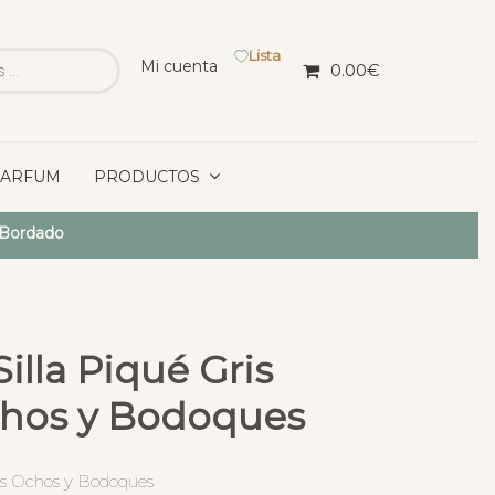
Lista
Mi cuenta
0.00
€
PARFUM
PRODUCTOS
 Bordado
illa Piqué Gris
hos y Bodoques
dós Ochos y Bodoques