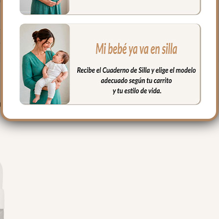
gar las sillas que tienen cierre de libro.
ujetar la funda en la parte de abajo.
fría, jabones no abrasivos y secado al natural.
PRODUCTOS RELACIONADO