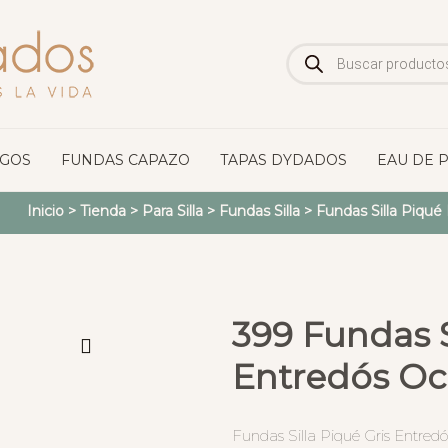
Búsqueda
de
productos
OGOS
FUNDAS CAPAZO
TAPAS DYDADOS
EAU DE 
Inicio
>
Tienda
>
Para Silla
>
Fundas Silla
>
Fundas Silla Piqué
399 Fundas S
Entredós Oc
Fundas Silla Piqué Gris Entre