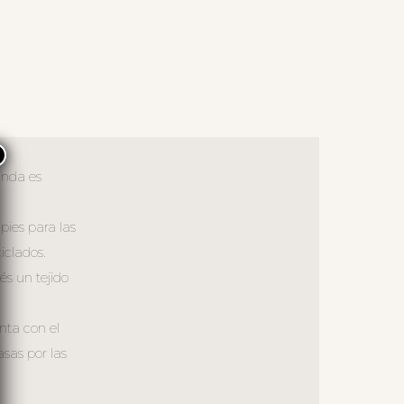
×
unda es
pies para las
iclados.
és un tejido
enta con el
sas por las