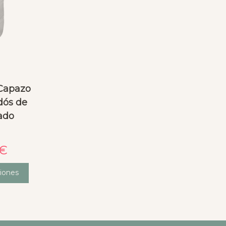
 Capazo
dós de
ado
€
iones