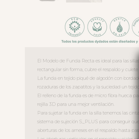
El Modelo de Funda Recta es ideal para las sillas
rectangular sin forma, cubre el respaldo y culete 
La funda en tejido piqué de algodón con bordado
rozaduras de los zapatitos y la suciedad un tejido
El relleno de la funda es de micro fibra hueca p
rejilla 3D para una mejor ventilación.
Para sujetar la funda en la silla tenemos las cint
sistema de sujeción S_PLUS para conseguir que a
aberturas de los arneses en el respaldo hasta pasa
Las aberturas verticales en el respaldo y ojales en