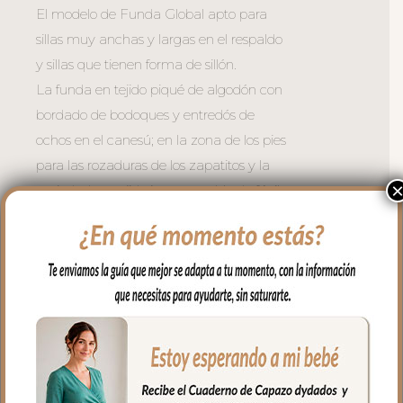
El modelo de Funda Global apto para
sillas muy anchas y largas en el respaldo
y sillas que tienen forma de sillón.
La funda en tejido piqué de algodón con
bordado de bodoques y entredós de
ochos en el canesú; en la zona de los pies
para las rozaduras de los zapatitos y la
suciedad un tejido impermeable de fácil
limpieza y realizado a partir de plásticos
reciclados.
El relleno de la funda es de micro fibra
hueca para mayor confort del bebé y
muy buena transpirabilidad. Por el revés
un tejido rejilla 3D para una mejor
ventilación.
Para sujetar la funda en la silla cuenta