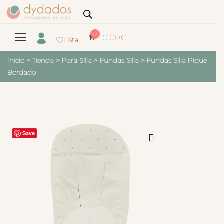
0
0.00
€
Lista
Inicio
>
Tienda
>
Para Silla
>
Fundas Silla
>
Fundas Silla Piqué
Bordado
Save