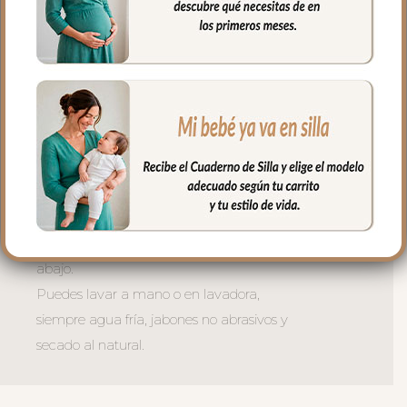
con una trasera muy ancha y regulable
con goma. También lleva las cintas y las
gomitas por si la capota va unida al
respaldo y no puedes usar la trasera.
Las aberturas verticales en el respaldo y
ojales en el culete y en los laterales son
aptos para la salida de arenes de todo
tipo de sillas.
En la zona de los pies una trasera elástica
para sujetar la funda en la parte de
abajo.
Puedes lavar a mano o en lavadora,
siempre agua fría, jabones no abrasivos y
secado al natural.