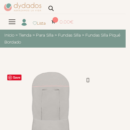
0
0.00
€
Lista
Inicio
>
Tienda
>
Para Silla
>
Fundas Silla
>
Fundas Silla Piqué
Bordado
Save