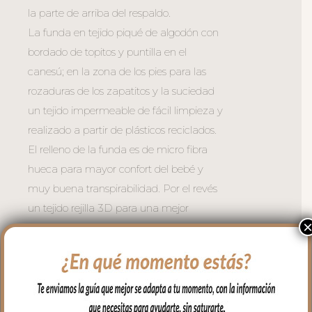
la parte de arriba del respaldo.
La funda en tejido piqué de algodón con
bordado de topitos y puntilla en el
canesú; en la zona de los pies para las
rozaduras de los zapatitos y la suciedad
un tejido impermeable de fácil limpieza y
realizado a partir de plásticos reciclados.
El relleno de la funda es de micro fibra
hueca para mayor confort del bebé y
muy buena transpirabilidad. Por el revés
un tejido rejilla 3D para una mejor
ventilación.
Para sujetar la funda en la silla cuenta
con una trasera con goma. También
lleva las cintas y las gomitas por si la
capota va unida al respaldo y no puedes