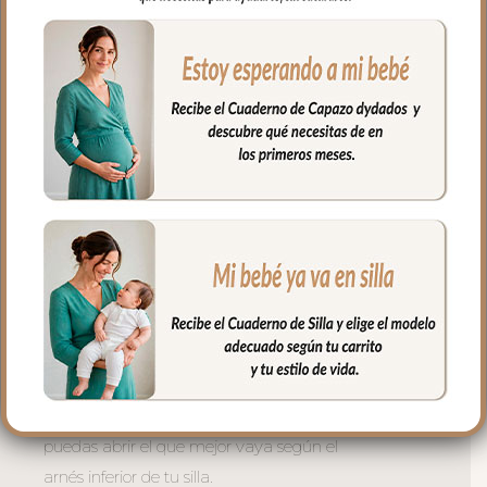
usar la trasera. Cuenta con un sistema de
sujeción adicional el S_PLUS para
conseguir que a la funda quede mejor
sujeta al respaldo. Son unas cintas que
pasas por las aberturas de los arneses en
el respaldo hasta pasar a la parte
posterior y se abrochan entre ellas.
Las aberturas verticales en el respaldo y
ojales en el culete son aptas para la salida
de arenes de todo tipo de sillas.
Abertura en el centro de la funda para
permitir plegar las sillas que tienen cierre
de libro.
En el culete dos ojales cerrados para que
puedas abrir el que mejor vaya según el
arnés inferior de tu silla.