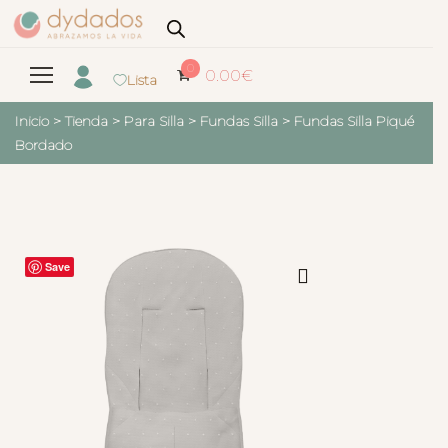
0
0.00
€
Lista
Inicio
>
Tienda
>
Para Silla
>
Fundas Silla
>
Fundas Silla Piqué
Bordado
Save