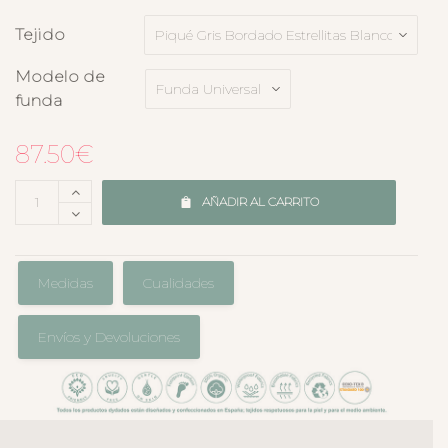
Tejido
Modelo de
funda
87.50
€
AÑADIR AL CARRITO
Medidas
Cualidades
Envíos y Devoluciones