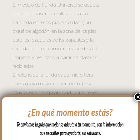
El modelo de Funda Universal se adapta
a la gran mayoría de sillas de paseo.
La funda en tejido piqué bordado; un
piqué de algodón, en la zona de los pies
para las rozaduras de los zapatitos y la
suciedad un tejido impermeable de fácil
limpieza y realizado a partir de plásticos
reciclados.
El relleno de la funda es de micro fibra
hueca para mayor confort del bebé y
muy buena transpirabilidad. Por el revés
un tejido rejilla 3D para una mejor
ventilación.
Para sujetar la funda en la silla cuenta
con una trasera muy ancha y regulable
con goma. También lleva las cintas y las