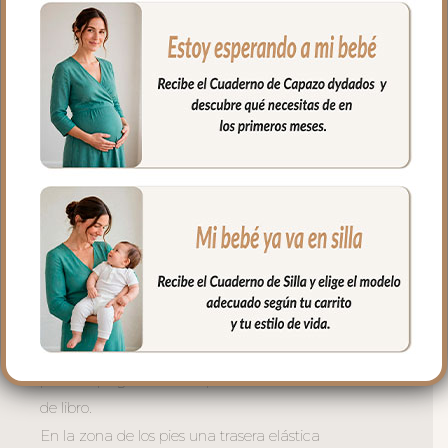
gomitas por si la capota va unida al
respaldo y no puedes usar la trasera.
Cuenta con un sistema de sujeción
adicional el S_PLUS para conseguir que
a la funda quede mejor sujeta al
respaldo. Son unas cintas que pasas por
las aberturas de los arneses en el respaldo
hasta pasar a la parte posterior y se
abrochan entre ellas.
Las aberturas verticales en el respaldo y
ojales en el culete son aptas para la salida
de arenes de todo tipo de sillas.
Abertura en el centro de la funda para
permitir plegar las sillas que tienen cierre
de libro.
En la zona de los pies una trasera elástica