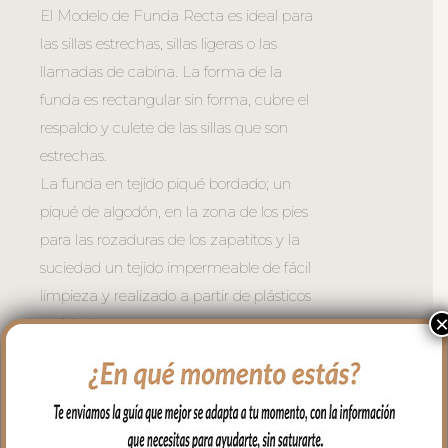
El Modelo de Funda Recta es ideal para
las sillas estrechas, sillas ligeras o las
llamadas de cabina. La forma de la
funda es rectangular sin forma, cubre el
respaldo y culete de las sillas que son
estrechas.
La funda en tejido piqué bordado; un
piqué de algodón, en la zona de los pies
para las rozaduras de los zapatitos y la
suciedad un tejido impermeable de fácil
limpieza y realizado a partir de plásticos
reciclados.
El relleno de la funda es de micro fibra
hueca para mayor confort del bebé y
muy buena transpirabilidad. Por el revés
un tejido rejilla 3D para una mejor