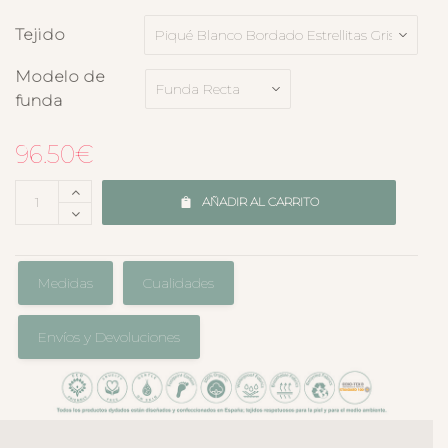
Tejido
Modelo de
funda
96.50
€
AÑADIR AL CARRITO
Medidas
Cualidades
Envíos y Devoluciones