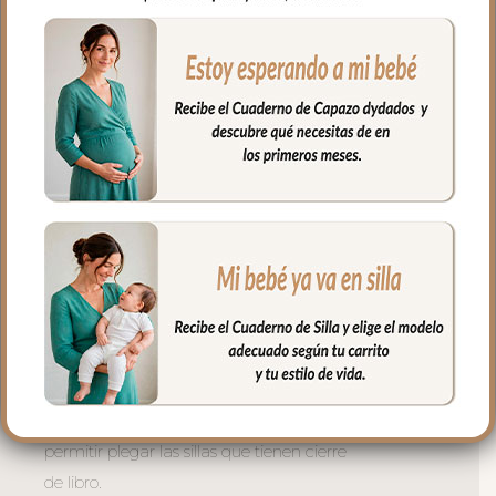
ventilación.
Para sujetar la funda en la silla tenemos
las cintas y las gomitas para sujetar en la
parte de arriba del respaldo. Cuenta con
el sistema de sujeción S_PLUS para
conseguir que a la funda quede mejor
sujeta al respaldo. Son unas cintas que
pasas por las aberturas de los arneses en
el respaldo hasta pasar a la parte
posterior y se abrochan entre ellas.
Las aberturas verticales en el respaldo y
ojales en el culete son aptas para la salida
de arenes de todo tipo de sillas.
Abertura en el centro de la funda para
permitir plegar las sillas que tienen cierre
de libro.