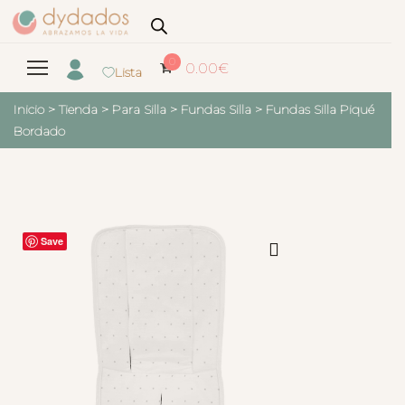
0
0.00
€
Lista
Inicio
>
Tienda
>
Para Silla
>
Fundas Silla
>
Fundas Silla Piqué
Bordado
Save