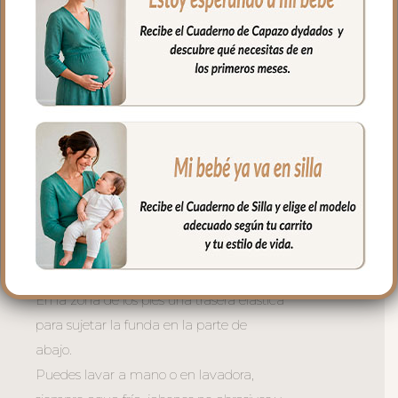
adicional el S_PLUS para conseguir que
a la funda quede mejor sujeta al
respaldo. Son unas cintas que pasas por
las aberturas de los arneses en el respaldo
hasta pasar a la parte posterior y se
abrochan entre ellas.
Las aberturas verticales en el respaldo y
ojales en el culete son aptas para la salida
de arenes de todo tipo de sillas.
Abertura en el centro de la funda para
permitir plegar las sillas que tienen cierre
de libro.
En la zona de los pies una trasera elástica
para sujetar la funda en la parte de
abajo.
Puedes lavar a mano o en lavadora,