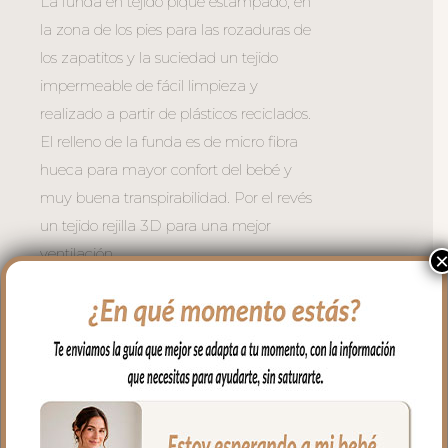
La funda en tejido piqué estampado, en
la zona de los pies para las rozaduras de
los zapatitos y la suciedad un tejido
impermeable de fácil limpieza y
realizado a partir de plásticos reciclados.
El relleno de la funda es de micro fibra
hueca para mayor confort del bebé y
muy buena transpirabilidad. Por el revés
un tejido rejilla 3D para una mejor
ventilación.
Para sujetar la funda en la silla cuenta
con una trasera muy ancha y regulable
con goma. También lleva las cintas y las
gomitas por si la capota va unida al
respaldo y no puedes usar la trasera.
Cuenta con un sistema de sujeción