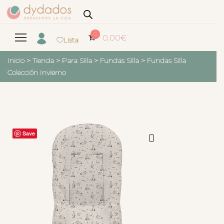
0
0.00
€
Lista
Inicio
>
Tienda
>
Para Silla
>
Fundas Silla
>
Fundas Silla
Colección Invierno
Save