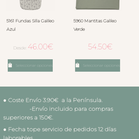
5161 Fundas Silla Galileo
5960 Mantitas Galileo
Azul
Verde
46.00
€
54.50
€
Desde:
Seleccionar opciones
Seleccionar opciones
● Coste Envío 3.90€ a la Península.
-Envío incluido para compras
superiores a 150€.
● Fecha tope servicio de pedidos 12 días
laborables.