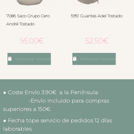
7086 Saco Grupo Cero
5951 Guantes Adel Tostado
André Tostado
95.00
€
52.50
€
Seleccionar opciones
Seleccionar opciones
● Coste Envío 3.90€ a la Península.
-Envío incluido para compras
superiores a 150€.
● Fecha tope servicio de pedidos 12 días
laborables.