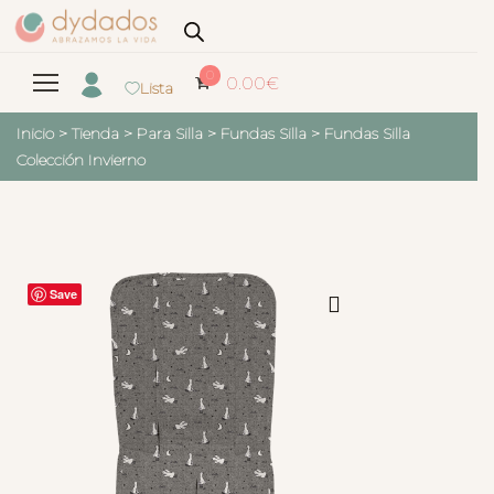
0
0.00
€
Lista
Inicio
>
Tienda
>
Para Silla
>
Fundas Silla
>
Fundas Silla
Colección Invierno
Save