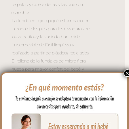
respaldo y culete de las sillas que son
estrechas.
La funda en tejido piqué estampado, en
la zona de los pies para las rozaduras de
los zapatitos y la suciedad un tejido
impermeable de fácil limpieza y
realizado a partir de plásticos reciclados.
El relleno de la funda es de micro fibra
hueca para mayor confort del bebé y
muy buena transpirabilidad. Por el revés
un tejido rejilla 3D para una mejor
ventilación.
Para sujetar la funda en la silla tenemos
las cintas y las gomitas para sujetar en la
parte de arriba del respaldo. Cuenta con
el sistema de sujeción S_PLUS para