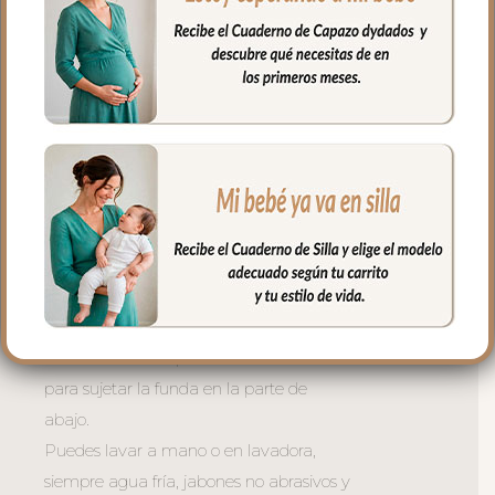
conseguir que a la funda quede mejor
sujeta al respaldo. Son unas cintas que
pasas por las aberturas de los arneses en
el respaldo hasta pasar a la parte
posterior y se abrochan entre ellas.
Las aberturas verticales en el respaldo y
ojales en el culete son aptas para la salida
de arenes de todo tipo de sillas.
Abertura en el centro de la funda para
permitir plegar las sillas que tienen cierre
de libro.
En la zona de los pies una trasera elástica
para sujetar la funda en la parte de
abajo.
Puedes lavar a mano o en lavadora,
siempre agua fría, jabones no abrasivos y