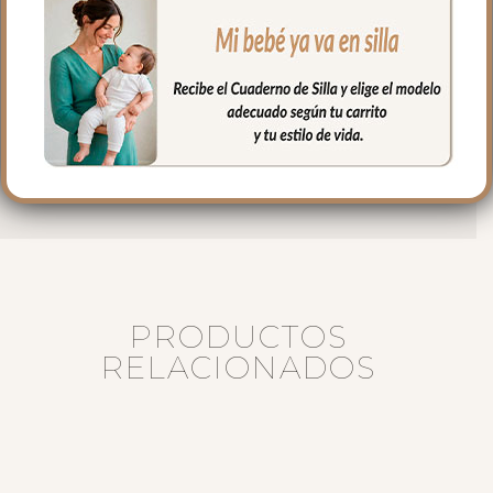
tipo de sillas.
En la zona de los pies una trasera elástica
para sujetar la funda en la parte de
abajo.
Puedes lavar a mano o en lavadora,
siempre agua fría, jabones no abrasivos y
secado al natural.
PRODUCTOS
RELACIONADOS