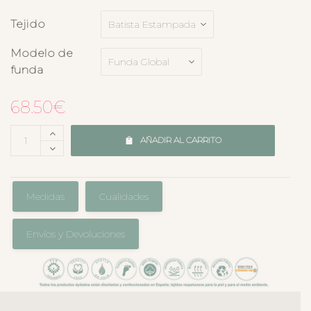
Tejido
Modelo de
funda
68.50
€
AÑADIR AL CARRITO
Medidas
Cualidades
Envíos y Devoluciones