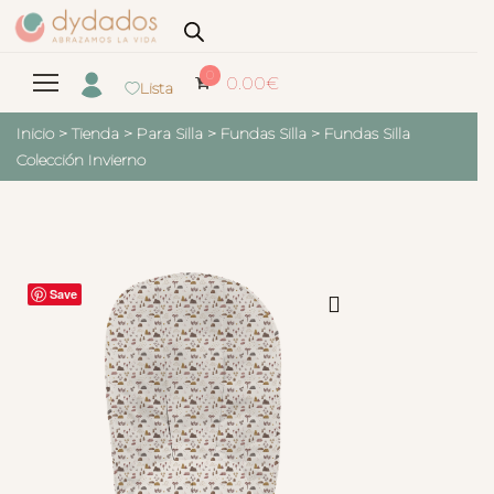
0
0.00
€
Lista
Inicio
>
Tienda
>
Para Silla
>
Fundas Silla
>
Fundas Silla
Colección Invierno
Save