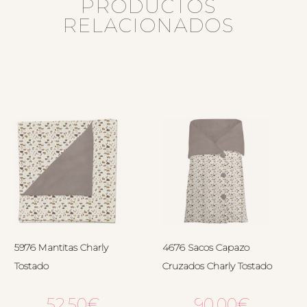
PRODUCTOS
RELACIONADOS
5976 Mantitas Charly
4676 Sacos Capazo
Tostado
Cruzados Charly Tostado
52.50
€
90.00
€