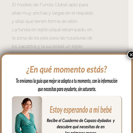
El modelo de Funda Global apto para
sillas muy anchas y largas en el respaldo
y sillas que tienen forma de sillón.
La funda en tejido piqué estampado, en
la zona de los pies para las rozaduras de
los zapatitos y la suciedad un tejido
impermeable de fácil limpieza y
realizado a partir de plásticos reciclados.
El relleno de la funda es de micro fibra
hueca para mayor confort del bebé y
muy buena transpirabilidad. Por el revés
un tejido rejilla 3D para una mejor
ventilación.
Para sujetar la funda en la silla cuenta
con una trasera muy ancha y regulable
con goma. También lleva las cintas y las