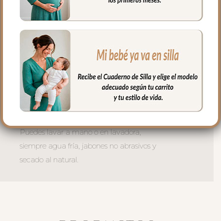
gomitas por si la capota va unida al
respaldo y no puedes usar la trasera.
Las aberturas verticales en el respaldo y
ojales en el culete y en los laterales son
aptos para la salida de arenes de todo
tipo de sillas.
En la zona de los pies una trasera elástica
para sujetar la funda en la parte de
abajo.
Puedes lavar a mano o en lavadora,
siempre agua fría, jabones no abrasivos y
secado al natural.