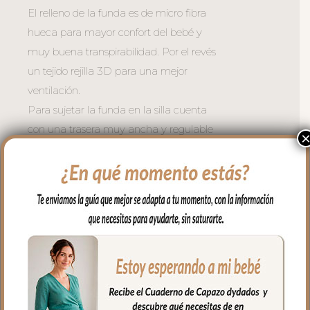
El relleno de la funda es de micro fibra
hueca para mayor confort del bebé y
muy buena transpirabilidad. Por el revés
un tejido rejilla 3D para una mejor
ventilación.
Para sujetar la funda en la silla cuenta
con una trasera muy ancha y regulable
con goma. También lleva las cintas y las
gomitas por si la capota va unida al
respaldo y no puedes usar la trasera.
Cuenta con un sistema de sujeción
adicional el S_PLUS para conseguir que
a la funda quede mejor sujeta al
respaldo. Son unas cintas que pasas por
las aberturas de los arneses en el respaldo
hasta pasar a la parte posterior y se