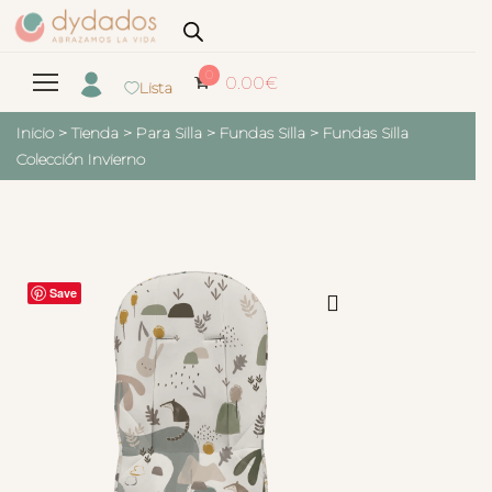
0
0.00
€
Lista
Inicio
>
Tienda
>
Para Silla
>
Fundas Silla
>
Fundas Silla
Colección Invierno
Save