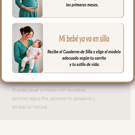
abrochan entre ellas.
Las aberturas verticales en el respaldo y
ojales en el culete son aptas para la salida
de arenes de todo tipo de sillas.
Abertura en el centro de la funda para
permitir plegar las sillas que tienen cierre
de libro.
En la zona de los pies una trasera elástica
para sujetar la funda en la parte de
abajo.
Puedes lavar a mano o en lavadora,
siempre agua fría, jabones no abrasivos y
secado al natural.